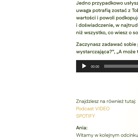
Jedno przypadkowo usłysza
uwaga potrafią zostać z To
wartości i powoli podkopuj
i doświadczenie, w najtrud
niż wszystko, co wiesz o so
Zaczynasz zadawać sobie p
wystarczająca?”, „A może to
Odtwarzacz
00:00
plików
dźwiękowych
Znajdziesz na również tutaj:
Podcast VIDEO
SPOTIFY
Ania:
Witamy w kolejnym odcinku! 