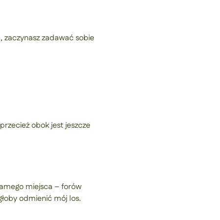
ce, zaczynasz zadawać sobie
przecież obok jest jeszcze
samego miejsca – forów
głoby odmienić mój los.