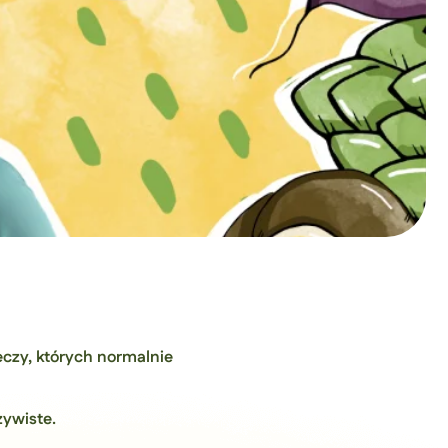
eczy, których normalnie
zywiste.