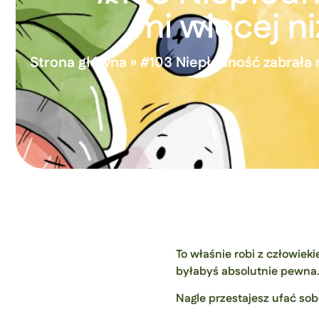
mi więcej n
Strona główna
»
#103 Niepłodność zabrała m
To właśnie robi z człowie
byłabyś absolutnie pewna
Nagle przestajesz ufać sob