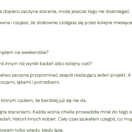
ra dopiero zaczyna starania, może jeszcze tego nie dostrzegać.
awna i czujesz, że dosłownie czołgasz się przez kolejne miesią
z mężem na weekendzie?
ś innym niż wyniki badań albo kolejny cykl?
ństwo zaczyna przypominać zespół realizujący jeden projekt. A 
ocjami, lękami i potrzebami.
órym czułam, że bardziej już się nie da.
ięta staraniami. Każda wolna chwila prowadziła mnie do tego 
adań, historii innych kobiet. Cały czas szukałam czegoś, co mo
ywam tylko wtedy, kiedy śpię.