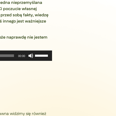
 jedna nieprzemyślana
 Ci poczucie własnej
 przed sobą fakty, wiedzę
ś innego jest ważniejsze
może naprawdę nie jestem
Używaj
00:00
strzałek
do
góry
oraz
do
dołu
aby
zwiększyć
lub
dawna widzimy się również
zmniejszyć