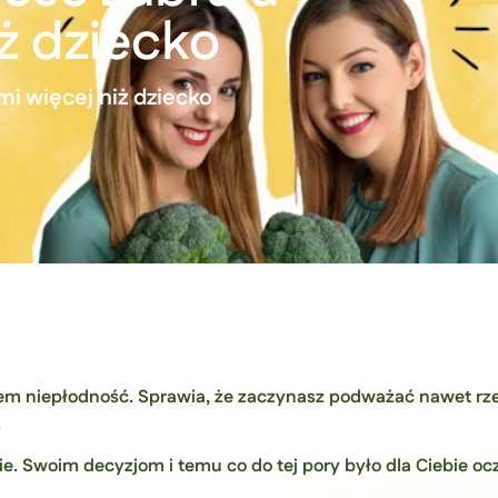
iż dziecko
i więcej niż dziecko
kiem niepłodność. Sprawia, że zaczynasz podważać nawet rz
.
ie. Swoim decyzjom i temu co do tej pory było dla Ciebie oc