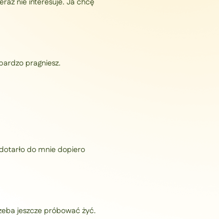
eraz nie interesuje. Ja chcę
 bardzo pragniesz.
 dotarło do mnie dopiero
zeba jeszcze próbować żyć.