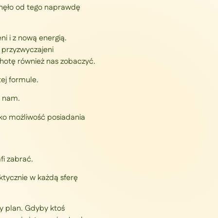
minęło od tego naprawdę
głośność.
i i z nową energią.
 przyzwyczajeni
chotę również nas zobaczyć.
ej formule.
a nam.
lko możliwość posiadania
fi zabrać.
ktycznie w każdą sferę
zy plan. Gdyby ktoś