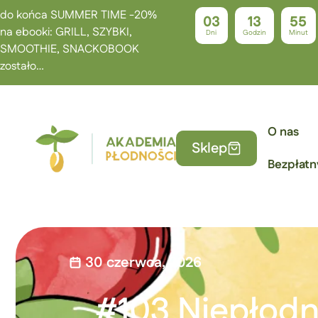
do końca SUMMER TIME -20%
03
13
55
na ebooki: GRILL, SZYBKI,
Dni
Godzin
Minut
SMOOTHIE, SNACKOBOOK
zostało…
O nas
Sklep
Bezpłatn
30 czerwca, 2026
#103 Niepłodn