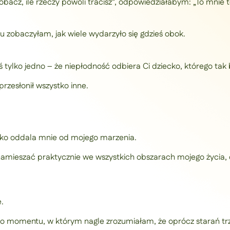
obacz, ile rzeczy powoli tracisz”, odpowiedziałabym: „To mnie t
 zobaczyłam, jak wiele wydarzyło się gdzieś obok.
ś tylko jedno – że niepłodność odbiera Ci dziecko, którego tak
przesłonił wszystko inne.
lko oddala mnie od mojego marzenia.
 namieszać praktycznie we wszystkich obszarach mojego życia,
.
go momentu, w którym nagle zrozumiałam, że oprócz starań tr