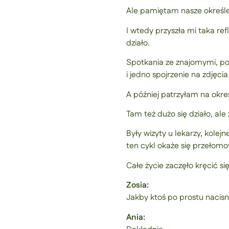
Ale pamiętam nasze określen
I wtedy przyszła mi taka ref
działo.
Spotkania ze znajomymi, po
i jedno spojrzenie na zdjęc
A później patrzyłam na okre
Tam też dużo się działo, ale 
Były wizyty u lekarzy, kolej
ten cykl okaże się przełomo
Całe życie zaczęło kręcić si
Zosia:
Jakby ktoś po prostu nacisn
Ania: