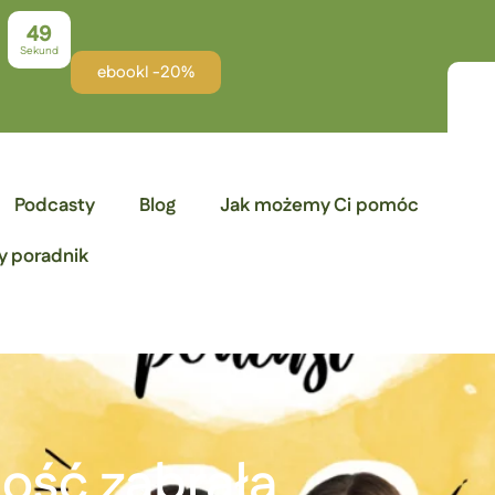
48
Sekund
ebookI -20%
Podcasty
Blog
Jak możemy Ci pomóc
y poradnik
ość zabrała