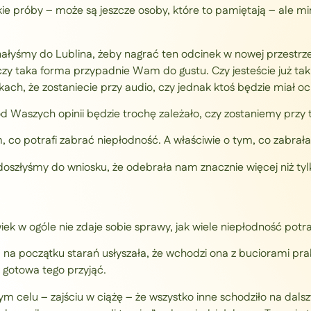
akie próby – może są jeszcze osoby, które to pamiętają – ale 
ałyśmy do Lublina, żeby nagrać ten odcinek w nowej przestrzen
zy taka forma przypadnie Wam do gustu. Czy jesteście już tak
ach, że zostaniecie przy audio, czy jednak ktoś będzie miał o
od Waszych opinii będzie trochę zależało, czy zostaniemy przy t
 co potrafi zabrać niepłodność. A właściwie o tym, co zabrał
oszłyśmy do wniosku, że odebrała nam znacznie więcej niż ty
ek w ogóle nie zdaje sobie sprawy, jak wiele niepłodność potra
na początku starań usłyszała, że wchodzi ona z buciorami pra
 gotowa tego przyjąć.
m celu – zajściu w ciążę – że wszystko inne schodziło na dals