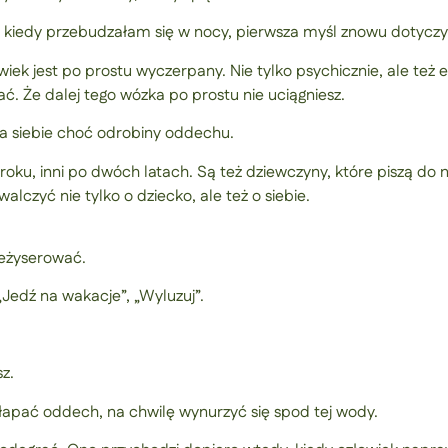
o kiedy przebudzałam się w nocy, pierwsza myśl znowu dotyczył
 jest po prostu wyczerpany. Nie tylko psychicznie, ale też e
ać. Że dalej tego wózka po prostu nie uciągniesz.
la siebie choć odrobiny oddechu.
oku, inni po dwóch latach. Są też dziewczyny, które piszą do n
alczyć nie tylko o dziecko, ale też o siebie.
reżyserować.
Jedź na wakacje”, „Wyluzuj”.
z.
złapać oddech, na chwilę wynurzyć się spod tej wody.