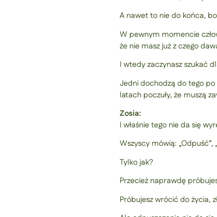
A nawet to nie do końca, b
W pewnym momencie człowiek
że nie masz już z czego daw
I wtedy zaczynasz szukać d
Jedni dochodzą do tego po r
latach poczuły, że muszą zaw
Zosia:
I właśnie tego nie da się wy
Wszyscy mówią: „Odpuść”, „
Tylko jak?
Przecież naprawdę próbujes
Próbujesz wrócić do życia, 