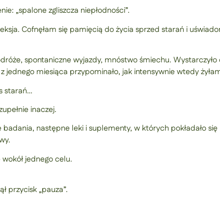
ie: „spalone zgliszcza niepłodności”.
leksja. Cofnęłam się pamięcią do życia sprzed starań i uświado
dróże, spontaniczne wyjazdy, mnóstwo śmiechu. Wystarczyło o
ia z jednego miesiąca przypominało, jak intensywnie wtedy żyła
s starań…
zupełnie inaczej.
ne badania, następne leki i suplementy, w których pokładało się
wy.
ę wokół jednego celu.
ął przycisk „pauza”.