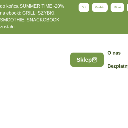
do końca SUMMER TIME -20%
Dni
Godzin
Minut
na ebooki: GRILL, SZYBKI,
SMOOTHIE, SNACKOBOOK
zostało…
O nas
Sklep
Bezpłatn
19 czerwca, 2026
#102 Seks pod