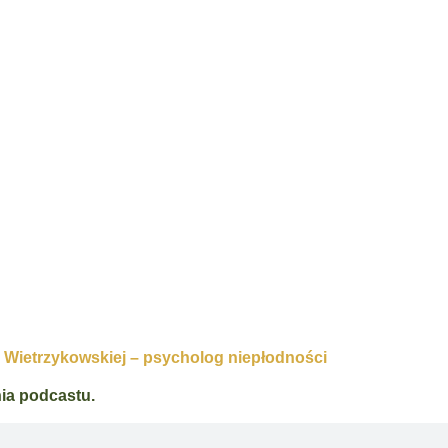
suolog Anna
kowska
ń. Psycholog seksuolog Anna Wietrzykowska
 Wietrzykowskiej – psycholog niepłodności
ia podcastu.