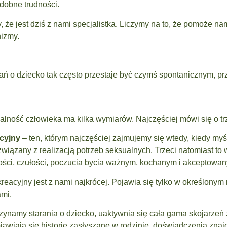
dobne trudności.
 że jest dziś z nami specjalistka. Liczymy na to, że pomoże na
nizmy.
ań o dziecko tak często przestaje być czymś spontanicznym, p
alność człowieka ma kilka wymiarów. Najczęściej mówi się o tr
cyjny
– ten, którym najczęściej zajmujemy się wtedy, kiedy myś
i związany z realizacją potrzeb seksualnych. Trzeci natomiast to
kości, czułości, poczucia bycia ważnym, kochanym i akceptowa
reacyjny jest z nami najkrócej. Pojawia się tylko w określonym
ami.
aczynamy starania o dziecko, uaktywnia się cała gama skojarze
awiają się historie zasłyszane w rodzinie, doświadczenia zna