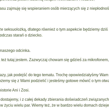
asu zajmuję się wspieraniem osób mierzących się z niepłodnoś
akże seksuolożką, dlatego również o tym aspekcie będziemy dzi
odczas starań o dziecko.
uł naszego odcinka.
a też tutaj jestem. Zazwyczaj chowam się gdzieś za mikrofonem
razy, jak podejść do tego tematu. Trochę opowiedziałyśmy Wam
żemy się z Wami podzielić i jesteśmy gotowe mówić o tym otwa
istorie Ani i Zosi.
dostajemy, i z całej dekady zbierania doświadczeń związanych
t w życiu wielu par. Wiemy też, że w bardzo wielu domach dziej