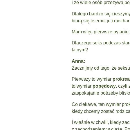
i że wiele osób przeżywa po
Dlatego bardzo się cieszymy,
biorą się te emocje i mecha
Mam więc pierwsze pytanie.
Dlaczego seks podczas star
fajnym?
Anna:
Zacznijmy od tego, że seksu
Pierwszy to wymiar
prokrea
to wymiar
popędowy
, czyl
zaspokajanie potrzeby blis
Co ciekawe, ten wymiar prok
kiedy chcemy zostać rodzic
I właśnie w chwili, kiedy z
z zachodzeniem w ciążę. Poj