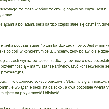
ekscytacja, że może właśnie za chwilę pojawi się ciąża. Jest bli
zyjemne.
iesiącami albo latami, seks bardzo często staje się czymś tru
ie „seks podczas starań” brzmi bardzo zadaniowo. Jest w nim 
ks po coś, w konkretnym celu. Chcemy, żeby pojawiło się dzie
się z trzech wymiarów. Jeżeli zadbamy również o dwa pozostał
y z przyjemnością – mamy szansę zrównoważyć konsekwencje sek
ę prokreacyjną.
parami w gabinecie seksuologicznym. Staramy się zmniejszyć sk
 dominuje wyłącznie seks „na dziecko”, a dwa pozostałe wymiar
 miejsce na przyjemność i bliskość.
tóry kiedyś bardzo mocno ze mną zarezonował.