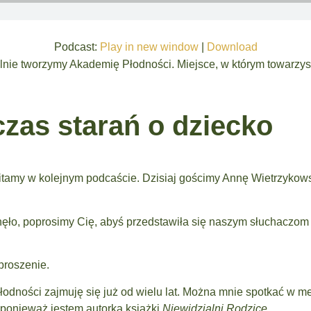
Podcast:
Play in new window
|
Download
pólnie tworzymy Akademię Płodności. Miejsce, w którym towar
zas starań o dziecko
itamy w kolejnym podcaście. Dzisiaj gościmy Annę Wietrzykows
nęło, poprosimy Cię, abyś przedstawiła się naszym słuchaczom
proszenie.
łodności zajmuję się już od wielu lat. Można mnie spotkać w 
 ponieważ jestem autorką książki
Niewidzialni Rodzice
.