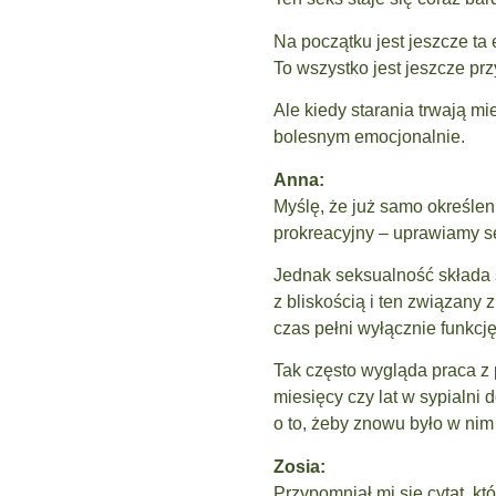
Na początku jest jeszcze ta 
To wszystko jest jeszcze pr
Ale kiedy starania trwają m
bolesnym emocjonalnie.
Anna:
Myślę, że już samo określen
prokreacyjny – uprawiamy se
Jednak seksualność składa 
z bliskością i ten związan
czas pełni wyłącznie funkcj
Tak często wygląda praca z 
miesięcy czy lat w sypialni
o to, żeby znowu było w nim
Zosia:
Przypomniał mi się cytat, k