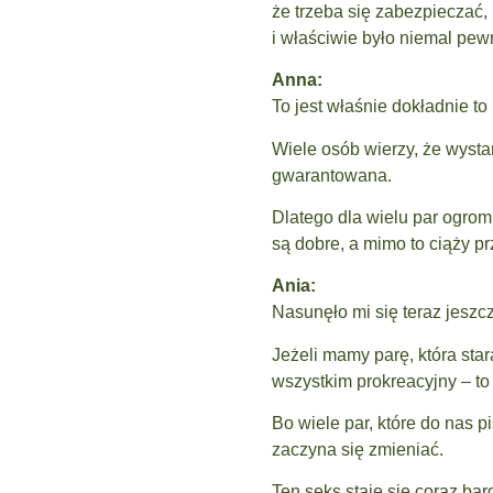
że trzeba się zabezpieczać,
i właściwie było niemal pewn
Anna:
To jest właśnie dokładnie to
Wiele osób wierzy, że wysta
gwarantowana.
Dlatego dla wielu par ogrom
są dobre, a mimo to ciąży pr
Ania:
Nasunęło mi się teraz jeszc
Jeżeli mamy parę, która stara
wszystkim prokreacyjny – to
Bo wiele par, które do nas 
zaczyna się zmieniać.
Ten seks staje się coraz ba