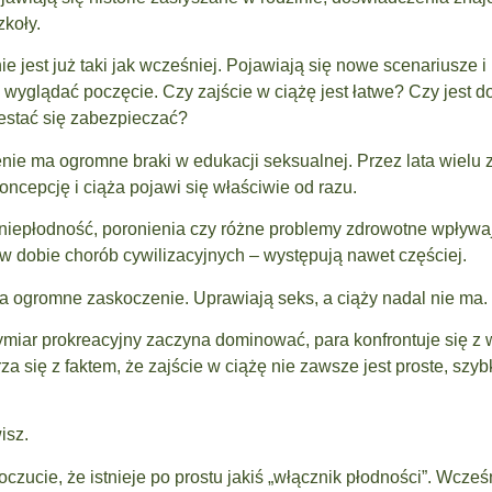
koły.
ie jest już taki jak wcześniej. Pojawiają się nowe scenariusze
 wyglądać poczęcie. Czy zajście w ciążę jest łatwe? Czy jest 
estać się zabezpieczać?
e ma ogromne braki w edukacji seksualnej. Przez lata wielu z
oncepcję i ciąża pojawi się właściwie od razu.
niepłodność, poronienia czy różne problemy zdrowotne wpływa
w dobie chorób cywilizacyjnych – występują nawet częściej.
a ogromne zaskoczenie. Uprawiają seks, a ciąży nadal nie ma.
wymiar prokreacyjny zaczyna dominować, para konfrontuje się 
a się z faktem, że zajście w ciążę nie zawsze jest proste, szybk
isz.
zucie, że istnieje po prostu jakiś „włącznik płodności”. Wcześn