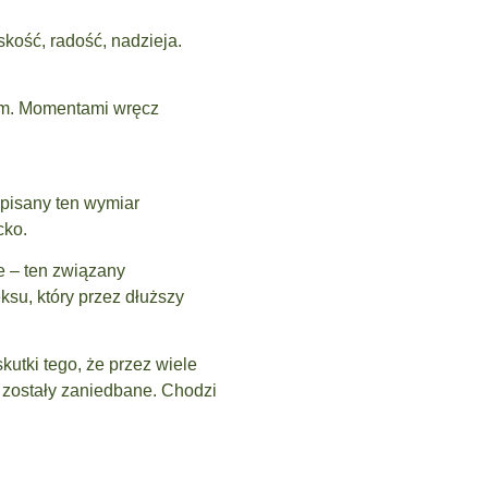
skość, radość, nadzieja.
dnym. Momentami wręcz
wpisany ten wymiar
cko.
e – ten związany
su, który przez dłuższy
utki tego, że przez wiele
y zostały zaniedbane. Chodzi