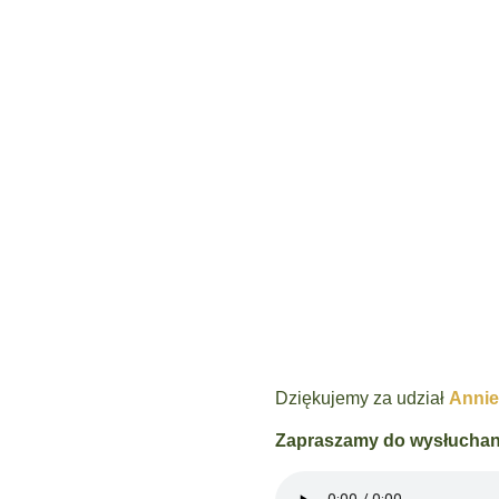
Psycholog sek
Wietrzy
Strona główna
»
#102 Seks podczas stara
Dziękujemy za udział
Annie
Zapraszamy do wysłuchan