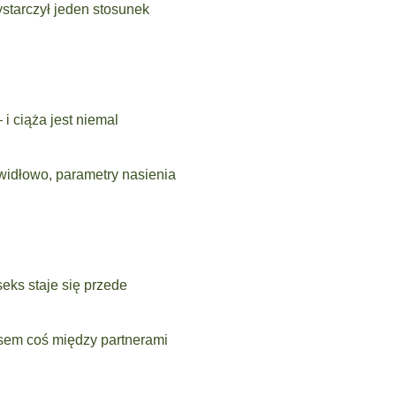
ystarczył jeden stosunek
i ciąża jest niemal
widłowo, parametry nasienia
seks staje się przede
asem coś między partnerami