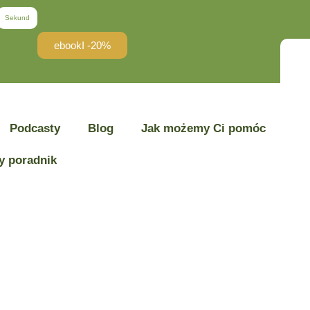
Sekund
ebookI -20%
Podcasty
Blog
Jak możemy Ci pomóc
y poradnik
czas starań.