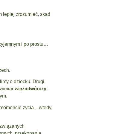
m lepiej zrozumieć, skąd
rzyjemnym i po prostu…
zech.
limy o dziecku. Drugi
 wymiar
więziotwórczy
–
nym.
 momencie życia – wtedy,
ń związanych
jomych, przekonania