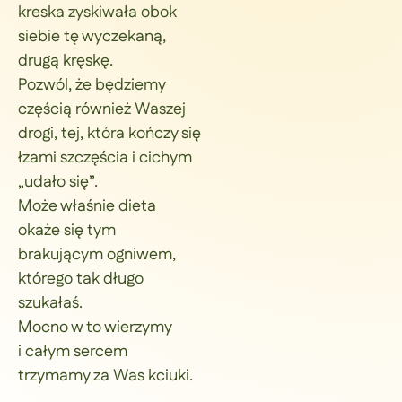
kreska zyskiwała obok
siebie tę wyczekaną,
drugą kręskę.
Pozwól, że będziemy
częścią również Waszej
drogi, tej, która kończy się
łzami szczęścia i cichym
„udało się”.
Może właśnie dieta
okaże się tym
brakującym ogniwem,
którego tak długo
szukałaś.
Mocno w to wierzymy
i całym sercem
trzymamy za Was kciuki.