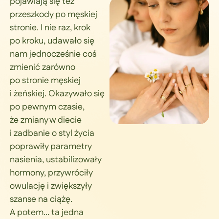
pojawiają się też
przeszkody po męskiej
stronie. I nie raz, krok
po kroku, udawało się
nam jednocześnie coś
zmienić zarówno
po stronie męskiej
i żeńskiej. Okazywało się
po pewnym czasie,
że zmiany w diecie
i zadbanie o styl życia
poprawiły parametry
nasienia, ustabilizowały
hormony, przywróciły
owulację i zwiększyły
szanse na ciążę.
A potem… ta jedna