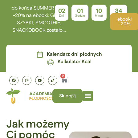
do końca SUMMER TIME
02
01
10
34
-20% na ebooki: GRILL,
Dni
Godzin
Minut
Sekund
ebookI
SZYBKI, SMOOTHIE,
-20%
SNACKOBOOK zostało…
Kalendarz dni płodnych
Kalkulator Kcal
0
Sklep
Jak możemy
Ci pomóc