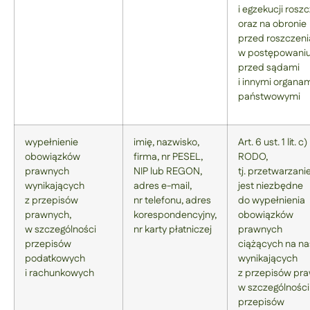
i egzekucji rosz
oraz na obronie
przed roszczen
w postępowani
przed sądami
i innymi organa
państwowymi
wypełnienie
imię, nazwisko,
Art. 6 ust. 1 lit. c)
obowiązków
firma, nr PESEL,
RODO,
prawnych
NIP lub REGON,
tj. przetwarzani
wynikających
adres e-mail,
jest niezbędne
z przepisów
nr telefonu, adres
do wypełnienia
prawnych,
korespondencyjny,
obowiązków
w szczególności
nr karty płatniczej
prawnych
przepisów
ciążących na na
podatkowych
wynikających
i rachunkowych
z przepisów pra
w szczególności
przepisów