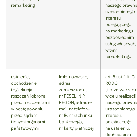
remarketing
naszego prawni
uzasadnionego
interesu
polegającego
na marketingu
bezpośrednim
usług własnych,
w tym
remarketingu
ustalenie,
imię, nazwisko,
art. 6 ust. 1 lit. f)
dochodzenie
adres
RODO
i egzekucja
zamieszkania,
tj. przetwarzani
roszczeń i obrona
nr PESEL, NIP,
w celu realizacji
przed roszczeniami
REGON, adres e-
naszego prawni
w postępowaniu
mail, nr telefonu,
uzasadnionego
przed sądami
nr IP, nr rachunku
interesu,
i innymi organami
bankowego,
polegającego
państwowymi
nr karty płatniczej
na ustaleniu,
dochodzeniu