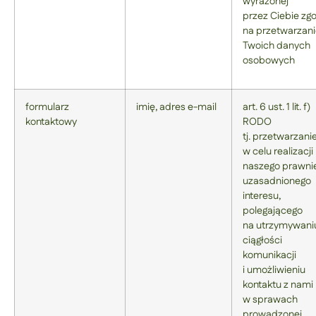
wyrażonej
przez Ciebie zg
na przetwarzan
Twoich danych
osobowych
formularz
imię, adres e-mail
art. 6 ust. 1 lit. f)
kontaktowy
RODO
tj. przetwarzani
w celu realizacji
naszego prawni
uzasadnionego
interesu,
polegającego
na utrzymywani
ciągłości
komunikacji
i umożliwieniu
kontaktu z nami
w sprawach
prowadzonej