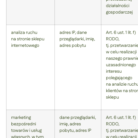
działalności
gospodarczej
analiza ruchu
adres IP, dane
Art. 6 ust. 1 lit. f)
na stronie sklepu
przeglądarki, imię,
RODO,
internetowego
adres pobytu
tj. przetwarzani
w celu realizacji
naszego prawni
uzasadnionego
interesu
polegającego
na analizie ruch
klientów na stro
sklepu
marketing
dane przeglądarki,
Art. 6 ust. 1 lit. f)
bezpośredni
imię, adres
RODO,
towarów i usług
pobytu, adres IP
tj. przetwarzani
własnych, w tym
w celu realizacji