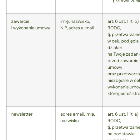
przetwarzani
zawarcie
imię, nazwisko,
art. 6 ust. 1 lit. b)
i wykonanie umowy
NIP, adres e-mail
RODO,
tj. przetwarzani
w celu podjęcia
działań
na Twoje żądani
przed zawarci
umowy
oraz przetwarza
niezbędne w ce
wykonania umo
której jesteś str
newsletter
adres email, imię,
art. 6 ust. 1 lit. a)
nazwisko
RODO,
tj. przetwarzani
na podstawie