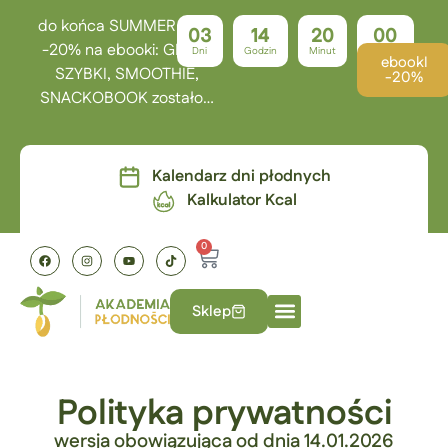
do końca SUMMER TIME
03
14
19
59
-20% na ebooki: GRILL,
Dni
Godzin
Minut
Sekund
ebookI
SZYBKI, SMOOTHIE,
-20%
SNACKOBOOK zostało…
Kalendarz dni płodnych
Kalkulator Kcal
0
Sklep
Polityka prywatności
wersja obowiązująca od dnia 14.01.2026