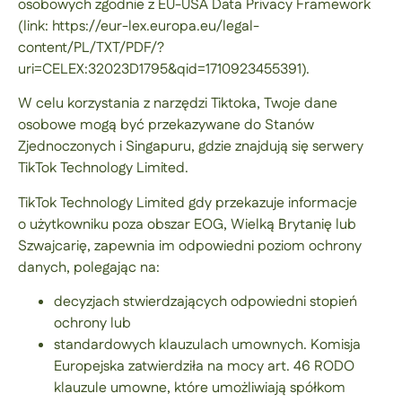
osobowych zgodnie z EU-USA Data Privacy Framework
(link: https://eur-lex.europa.eu/legal-
content/PL/TXT/PDF/?
uri=CELEX:32023D1795&qid=1710923455391).
W celu korzystania z narzędzi Tiktoka, Twoje dane
osobowe mogą być przekazywane do Stanów
Zjednoczonych i Singapuru, gdzie znajdują się serwery
TikTok Technology Limited.
TikTok Technology Limited gdy przekazuje informacje
o użytkowniku poza obszar EOG, Wielką Brytanię lub
Szwajcarię, zapewnia im odpowiedni poziom ochrony
danych, polegając na:
decyzjach stwierdzających odpowiedni stopień
ochrony lub
standardowych klauzulach umownych. Komisja
Europejska zatwierdziła na mocy art. 46 RODO
klauzule umowne, które umożliwiają spółkom