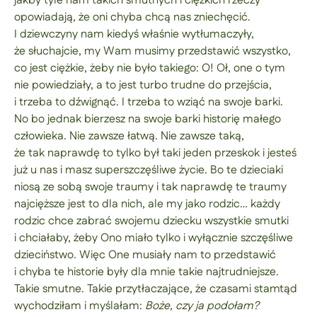
jakby tyle nam takich smutnych i ciężkich rzeczy
opowiadają, że oni chyba chcą nas zniechęcić.
I dziewczyny nam kiedyś właśnie wytłumaczyły,
że słuchajcie, my Wam musimy przedstawić wszystko,
co jest ciężkie, żeby nie było takiego: O! Oł, one o tym
nie powiedziały, a to jest turbo trudne do przejścia,
i trzeba to dźwignąć. I trzeba to wziąć na swoje barki.
No bo jednak bierzesz na swoje barki historię małego
człowieka. Nie zawsze łatwą. Nie zawsze taką,
że tak naprawdę to tylko był taki jeden przeskok i jesteś
już u nas i masz superszczęśliwe życie. Bo te dzieciaki
niosą ze sobą swoje traumy i tak naprawdę te traumy
najcięższe jest to dla nich, ale my jako rodzic… każdy
rodzic chce zabrać swojemu dziecku wszystkie smutki
i chciałaby, żeby Ono miało tylko i wyłącznie szczęśliwe
dzieciństwo. Więc One musiały nam to przedstawić
i chyba te historie były dla mnie takie najtrudniejsze.
Takie smutne. Takie przytłaczające, że czasami stamtąd
wychodziłam i myślałam:
Boże, czy ja podołam?