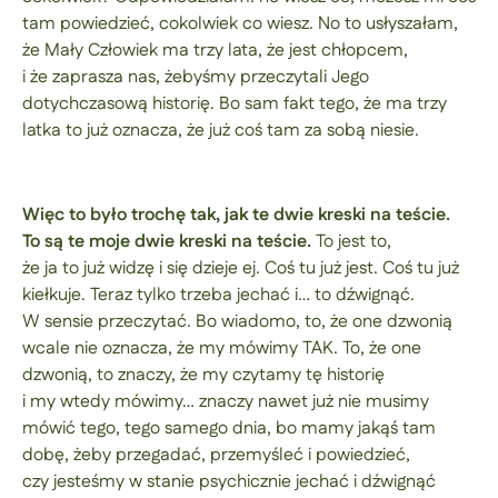
tam powiedzieć, cokolwiek co wiesz. No to usłyszałam,
że Mały Człowiek ma trzy lata, że jest chłopcem,
i że zaprasza nas, żebyśmy przeczytali Jego
dotychczasową historię. Bo sam fakt tego, że ma trzy
latka to już oznacza, że już coś tam za sobą niesie.
Więc to było trochę tak, jak te dwie kreski na teście.
To są te moje dwie kreski na teście.
To jest to,
że ja to już widzę i się dzieje ej. Coś tu już jest. Coś tu już
kiełkuje. Teraz tylko trzeba jechać i… to dźwignąć.
W sensie przeczytać. Bo wiadomo, to, że one dzwonią
wcale nie oznacza, że my mówimy TAK. To, że one
dzwonią, to znaczy, że my czytamy tę historię
i my wtedy mówimy… znaczy nawet już nie musimy
mówić tego, tego samego dnia, bo mamy jakąś tam
dobę, żeby przegadać, przemyśleć i powiedzieć,
czy jesteśmy w stanie psychicznie jechać i dźwignąć