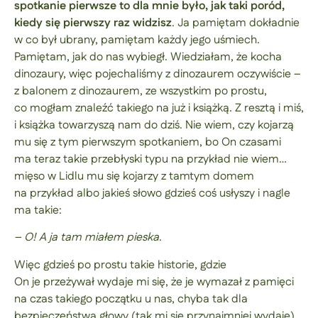
spotkanie pierwsze to dla mnie było, jak taki poród,
kiedy się pierwszy raz widzisz
. Ja pamiętam dokładnie
w co był ubrany, pamiętam każdy jego uśmiech.
Pamiętam, jak do nas wybiegł. Wiedziałam, że kocha
dinozaury, więc pojechaliśmy z dinozaurem oczywiście –
z balonem z dinozaurem, ze wszystkim po prostu,
co mogłam znaleźć takiego na już i książką. Z resztą i miś,
i książka towarzyszą nam do dziś. Nie wiem, czy kojarzą
mu się z tym pierwszym spotkaniem, bo On czasami
ma teraz takie przebłyski typu na przykład nie wiem…
mięso w Lidlu mu się kojarzy z tamtym domem
na przykład albo jakieś słowo gdzieś coś usłyszy i nagle
ma takie:
– O! A ja tam miałem pieska
.
Więc gdzieś po prostu takie historie, gdzie
On je przeżywał wydaje mi się, że je wymazał z pamięci
na czas takiego początku u nas, chyba tak dla
bezpieczeństwa głowy (tak mi się przynajmniej wydaje),