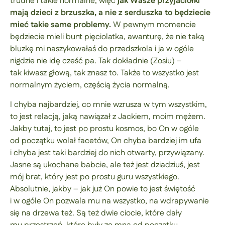
trudne i takie normalne, więc
jak Wasze przyjaciółki
mają dzieci z brzuszka, a nie z serduszka to będziecie
mieć takie same problemy.
W pewnym momencie
będziecie mieli bunt pięciolatka, awanturę, że nie taką
bluzkę mi naszykowałaś do przedszkola i ja w ogóle
nigdzie nie idę cześć pa. Tak dokładnie (Zosiu) –
tak kiwasz głową, tak znasz to. Także to wszystko jest
normalnym życiem, częścią życia normalną.
I chyba najbardziej, co mnie wzrusza w tym wszystkim,
to jest relacją, jaką nawiązał z Jackiem, moim mężem.
Jakby tutaj, to jest po prostu kosmos, bo On w ogóle
od początku wolał facetów, On chyba bardziej im ufa
i chyba jest taki bardziej do nich otwarty, przywiązany.
Jasne są ukochane babcie, ale też jest dziadziuś, jest
mój brat, który jest po prostu guru wszystkiego.
Absolutnie, jakby – jak już On powie to jest świętość
i w ogóle On pozwala mu na wszystko, na wdrapywanie
się na drzewa też. Są też dwie ciocie, które dały