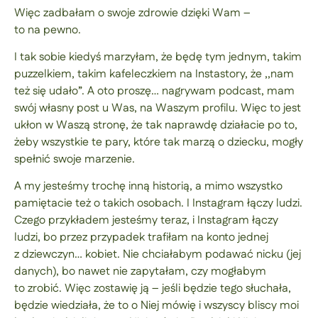
Więc zadbałam o swoje zdrowie dzięki Wam –
to na pewno.
I tak sobie kiedyś marzyłam, że będę tym jednym, takim
puzzelkiem, takim kafeleczkiem na Instastory, że ,,nam
też się udało”. A oto proszę… nagrywam podcast, mam
swój własny post u Was, na Waszym profilu. Więc to jest
ukłon w Waszą stronę, że tak naprawdę działacie po to,
żeby wszystkie te pary, które tak marzą o dziecku, mogły
spełnić swoje marzenie.
A my jesteśmy trochę inną historią, a mimo wszystko
pamiętacie też o takich osobach. I Instagram łączy ludzi.
Czego przykładem jesteśmy teraz, i Instagram łączy
ludzi, bo przez przypadek trafiłam na konto jednej
z dziewczyn… kobiet. Nie chciałabym podawać nicku (jej
danych), bo nawet nie zapytałam, czy mogłabym
to zrobić. Więc zostawię ją – jeśli będzie tego słuchała,
będzie wiedziała, że to o Niej mówię i wszyscy bliscy moi