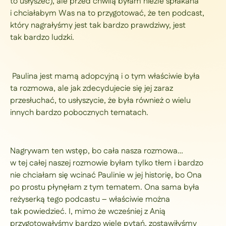
to usłyszeć), ale przed chwilą byłam nieźle spłakana
i chciałabym Was na to przygotować, że ten podcast,
który nagrałyśmy jest tak bardzo prawdziwy, jest
tak bardzo ludzki.
Paulina jest mamą adopcyjną i o tym właściwie była
ta rozmowa, ale jak zdecydujecie się jej zaraz
przesłuchać, to usłyszycie, że była również o wielu
innych bardzo pobocznych tematach.
Nagrywam ten wstęp, bo cała nasza rozmowa…
w tej całej naszej rozmowie byłam tylko tłem i bardzo
nie chciałam się wcinać Paulinie w jej historię, bo Ona
po prostu płynęłam z tym tematem. Ona sama była
reżyserką tego podcastu – właściwie można
tak powiedzieć. I, mimo że wcześniej z Anią
przygotowałyśmy bardzo wiele pytań, zostawiłyśmy