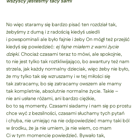
wszyscy jesteśmy tacy sami
No więc staramy się bardzo pisać ten rozdział tak,
żebyśmy z dumą i z radością kiedyś usiedli
i powspominali ale było fajnie i żeby On mógł też przejść
kiedyś się powiedzieć:
ej fajne miałem z wami życie
dzięki
. Chociaż czasami teraz to mówi, ale spokojnie,
to nie jest tylko tak roztkliwijająco, bo awantury też nam
strzela, jak każdy normalny dzieciak, więc żeby nie było,
że my tylko tak się wzruszamy i w tej miłości się
tak zatracamy, bo się zatracamy owszem ale mamy
tak kompletnie, absolutnie normalne życie. Takie –
nie ani usłane różami, ani bardzo ciężkie,
bo to są momenty. Czasami siadamy i nam się po prostu
chce wyć z bezsilności, czasami słuchamy tych pytań
i chyba, nie umiejąc na nie odpowiedzieć mamy taki ból
w środku, że ja nie umiem, ja nie wiem, co mam
Ci w tym momencie powiedzieć. Bywało tak,