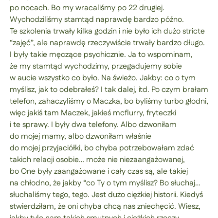
po nocach. Bo my wracaliśmy po 22 drugiej.
Wychodziliśmy stamtąd naprawdę bardzo późno.
Te szkolenia trwały kilka godzin i nie było ich dużo stricte
“zajęć”, ale naprawdę rzeczywiście trwały bardzo długo.
I były takie męczące psychicznie. Ja to wspominam,
że my stamtąd wychodzimy, przegadujemy sobie
w aucie wszystko co było. Na świeżo. Jakby: co o tym
myślisz, jak to odebrałeś? I tak dalej, itd. Po czym brałam
telefon, zahaczyliśmy o Maczka, bo byliśmy turbo głodni,
więc jakiś tam Maczek, jakieś mcflurry, fryteczki
i te sprawy. I były dwa telefony. Albo dzwoniłam
do mojej mamy, albo dzwoniłam właśnie
do mojej przyjaciółki, bo chyba potrzebowałam zdać
takich relacji osobie… może nie niezaangażowanej,
bo One były zaangażowane i cały czas są, ale takiej
na chłodno, że jakby “co Ty o tym myślisz? Bo słuchaj…
słuchaliśmy tego, tego. Jest dużo ciężkiej historii. Kiedyś
stwierdziłam, że oni chyba chcą nas zniechęcić. Wiesz,