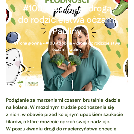
#100 Adopcja – droga
do rodzicielstwa oczami
Pauliny
Strona główna
»
#100 Adopcja – droga do rodzicielstwa
oczami Pauliny
Podążanie za marzeniami czasem brutalnie kładzie
na kolana. W mozolnym trudzie podnoszenia się
z nich, w obawie przed kolejnym upadkiem szukacie
filarów, o które możecie oprzeć swoje nadzieje.
W poszukiwaniu drogi do macierzyństwa chcecie