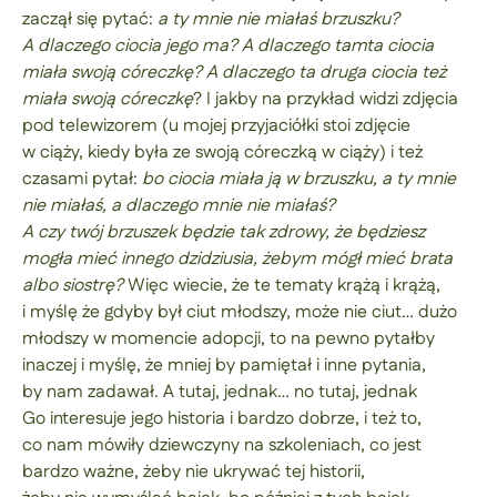
zaczął się pytać:
a ty mnie nie miałaś brzuszku?
A dlaczego ciocia jego ma? A dlaczego tamta ciocia
miała swoją córeczkę? A dlaczego ta druga ciocia też
miała swoją córeczkę
? I jakby na przykład widzi zdjęcia
pod telewizorem (u mojej przyjaciółki stoi zdjęcie
w ciąży, kiedy była ze swoją córeczką w ciąży) i też
czasami pytał:
bo ciocia miała ją w brzuszku, a ty mnie
nie miałaś, a dlaczego mnie nie miałaś?
A czy twój brzuszek będzie tak zdrowy, że będziesz
mogła mieć innego dzidziusia, żebym mógł mieć brata
albo siostrę?
Więc wiecie, że te tematy krążą i krążą,
i myślę że gdyby był ciut młodszy, może nie ciut… dużo
młodszy w momencie adopcji, to na pewno pytałby
inaczej i myślę, że mniej by pamiętał i inne pytania,
by nam zadawał. A tutaj, jednak… no tutaj, jednak
Go interesuje jego historia i bardzo dobrze, i też to,
co nam mówiły dziewczyny na szkoleniach, co jest
bardzo ważne, żeby nie ukrywać tej historii,