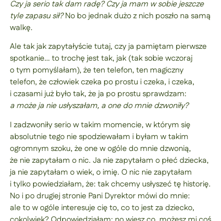
Czy ja serio tak dam radę? Czy ja mam w sobie jeszcze
tyle zapasu sił?
No bo jednak dużo z nich poszło na samą
walkę.
Ale tak jak zapytałyście tutaj, czy ja pamiętam pierwsze
spotkanie… to trochę jest tak, jak (tak sobie wczoraj
o tym pomyślałam), że ten telefon, ten magiczny
telefon, że człowiek czeka po prostu i czeka, i czeka,
i czasami już było tak, że ja po prostu sprawdzam:
a może ja nie usłyszałam, a one do mnie dzwoniły?
I zadzwoniły serio w takim momencie, w którym się
absolutnie tego nie spodziewałam i byłam w takim
ogromnym szoku, że one w ogóle do mnie dzwonią,
że nie zapytałam o nic. Ja nie zapytałam o płeć dziecka,
ja nie zapytałam o wiek, o imię. O nic nie zapytałam
i tylko powiedziałam, że: tak chcemy usłyszeć tę historię.
No i po drugiej stronie Pani Dyrektor mówi do mnie:
ale to w ogóle interesuje cię to, co to jest za dziecko,
cokolwiek? Odpowiedziałam: no wiesz co, możesz mi coś