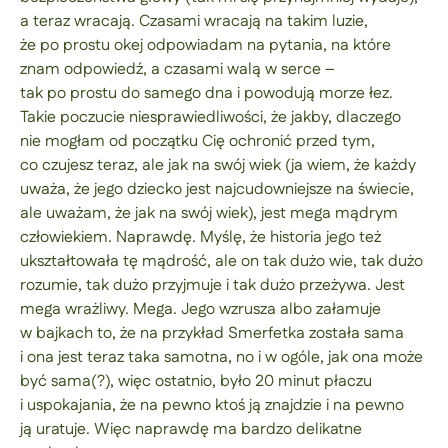
a teraz wracają. Czasami wracają na takim luzie,
że po prostu okej odpowiadam na pytania, na które
znam odpowiedź, a czasami walą w serce –
tak po prostu do samego dna i powodują morze łez.
Takie poczucie niesprawiedliwości, że jakby, dlaczego
nie mogłam od początku Cię ochronić przed tym,
co czujesz teraz, ale jak na swój wiek (ja wiem, że każdy
uważa, że jego dziecko jest najcudowniejsze na świecie,
ale uważam, że jak na swój wiek), jest mega mądrym
człowiekiem. Naprawdę. Myślę, że historia jego też
ukształtowała tę mądrość, ale on tak dużo wie, tak dużo
rozumie, tak dużo przyjmuje i tak dużo przeżywa. Jest
mega wrażliwy. Mega. Jego wzrusza albo załamuje
w bajkach to, że na przykład Smerfetka została sama
i ona jest teraz taka samotna, no i w ogóle, jak ona może
być sama(?), więc ostatnio, było 20 minut płaczu
i uspokajania, że na pewno ktoś ją znajdzie i na pewno
ją uratuje. Więc naprawdę ma bardzo delikatne