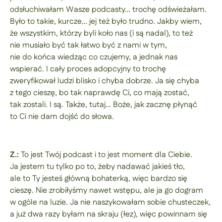
odsłuchiwałam Wasze podcasty… trochę odświeżałam.
Było to takie, kurcze… jej też było trudno. Jakby wiem,
że wszystkim, którzy byli koło nas (i są nadal), to też
nie musiało być tak łatwo być z nami w tym,
nie do końca wiedząc co czujemy, a jednak nas
wspierać. I cały proces adopcyjny to trochę
zweryfikował ludzi blisko i chyba dobrze. Ja się chyba
z tego cieszę, bo tak naprawdę Ci, co mają zostać,
tak zostali. I są. Także, tutaj… Boże, jak zacznę płynąć
to Ci nie dam dojść do słowa.
Z.:
To jest Twój podcast i to jest moment dla Ciebie.
Ja jestem tu tylko po to, żeby nadawać jakieś tło,
ale to Ty jesteś główną bohaterką, więc bardzo się
cieszę. Nie zrobiłyśmy nawet wstępu, ale ja go dogram
w ogóle na luzie. Ja nie naszykowałam sobie chusteczek,
a już dwa razy byłam na skraju (łez), więc powinnam się