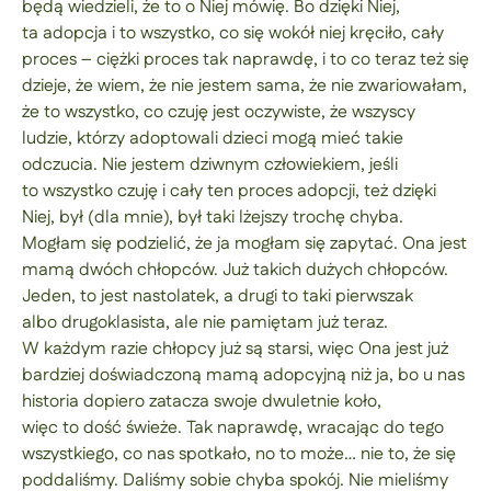
będą wiedzieli, że to o Niej mówię. Bo dzięki Niej,
ta adopcja i to wszystko, co się wokół niej kręciło, cały
proces – ciężki proces tak naprawdę, i to co teraz też się
dzieje, że wiem, że nie jestem sama, że nie zwariowałam,
że to wszystko, co czuję jest oczywiste, że wszyscy
ludzie, którzy adoptowali dzieci mogą mieć takie
odczucia. Nie jestem dziwnym człowiekiem, jeśli
to wszystko czuję i cały ten proces adopcji, też dzięki
Niej, był (dla mnie), był taki lżejszy trochę chyba.
Mogłam się podzielić, że ja mogłam się zapytać. Ona jest
mamą dwóch chłopców. Już takich dużych chłopców.
Jeden, to jest nastolatek, a drugi to taki pierwszak
albo drugoklasista, ale nie pamiętam już teraz.
W każdym razie chłopcy już są starsi, więc Ona jest już
bardziej doświadczoną mamą adopcyjną niż ja, bo u nas
historia dopiero zatacza swoje dwuletnie koło,
więc to dość świeże. Tak naprawdę, wracając do tego
wszystkiego, co nas spotkało, no to może… nie to, że się
poddaliśmy. Daliśmy sobie chyba spokój. Nie mieliśmy