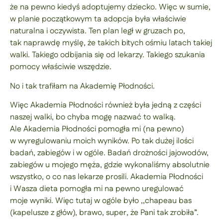
że na pewno kiedyś adoptujemy dziecko. Więc w sumie,
w planie początkowym ta adopcja była właściwie
naturalna i oczywista. Ten plan legł w gruzach po,
tak naprawdę myślę, że takich bitych ośmiu latach takiej
walki. Takiego odbijania się od lekarzy. Takiego szukania
pomocy właściwie wszędzie.
No i tak trafiłam na Akademię Płodności.
Więc Akademia Płodności również była jedną z części
naszej walki, bo chyba mogę nazwać to walką.
Ale Akademia Płodności pomogła mi (na pewno)
w wyregulowaniu moich wyników. Po tak dużej ilości
badań, zabiegów i w ogóle. Badań drożności jajowodów,
zabiegów u mojego męża, gdzie wykonaliśmy absolutnie
wszystko, o co nas lekarze prosili. Akademia Płodności
i Wasza dieta pomogła mi na pewno uregulować
moje wyniki. Więc tutaj w ogóle było ,,chapeau bas
(kapelusze z głów), brawo, super, że Pani tak zrobiła”.