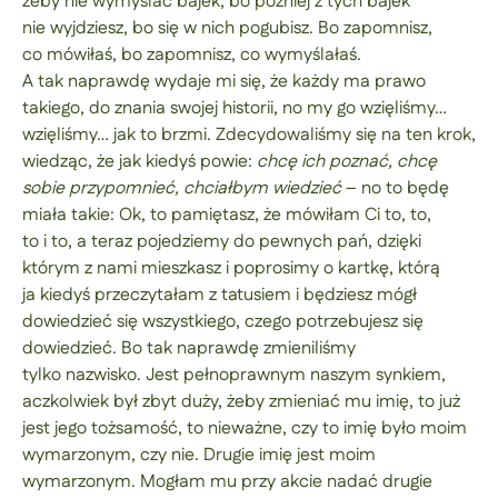
żeby nie wymyślać bajek, bo później z tych bajek
nie wyjdziesz, bo się w nich pogubisz. Bo zapomnisz,
co mówiłaś, bo zapomnisz, co wymyślałaś.
A tak naprawdę wydaje mi się, że każdy ma prawo
takiego, do znania swojej historii, no my go wzięliśmy…
wzięliśmy… jak to brzmi. Zdecydowaliśmy się na ten krok,
wiedząc, że jak kiedyś powie:
chcę ich poznać, chcę
sobie przypomnieć, chciałbym wiedzieć
– no to będę
miała takie: Ok, to pamiętasz, że mówiłam Ci to, to,
to i to, a teraz pojedziemy do pewnych pań, dzięki
którym z nami mieszkasz i poprosimy o kartkę, którą
ja kiedyś przeczytałam z tatusiem i będziesz mógł
dowiedzieć się wszystkiego, czego potrzebujesz się
dowiedzieć. Bo tak naprawdę zmieniliśmy
tylko nazwisko. Jest pełnoprawnym naszym synkiem,
aczkolwiek był zbyt duży, żeby zmieniać mu imię, to już
jest jego tożsamość, to nieważne, czy to imię było moim
wymarzonym, czy nie. Drugie imię jest moim
wymarzonym. Mogłam mu przy akcie nadać drugie