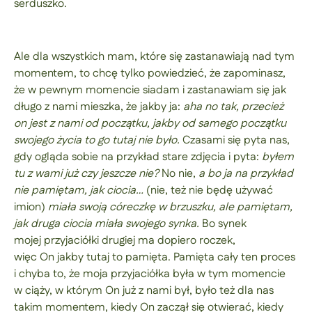
serduszko.
Ale dla wszystkich mam, które się zastanawiają nad tym
momentem, to chcę tylko powiedzieć, że zapominasz,
że w pewnym momencie siadam i zastanawiam się jak
długo z nami mieszka, że jakby ja:
aha no tak, przecież
on jest z nami od początku, jakby od samego początku
swojego życia to go tutaj nie było.
Czasami się pyta nas,
gdy ogląda sobie na przykład stare zdjęcia i pyta:
byłem
tu z wami już czy jeszcze nie?
No nie,
a bo ja na przykład
nie pamiętam, jak ciocia…
(nie, też nie będę używać
imion)
miała swoją córeczkę w brzuszku, ale pamiętam,
jak druga ciocia miała swojego synka.
Bo synek
mojej przyjaciółki drugiej ma dopiero roczek,
więc On jakby tutaj to pamięta. Pamięta cały ten proces
i chyba to, że moja przyjaciółka była w tym momencie
w ciąży, w którym On już z nami był, było też dla nas
takim momentem, kiedy On zaczął się otwierać, kiedy