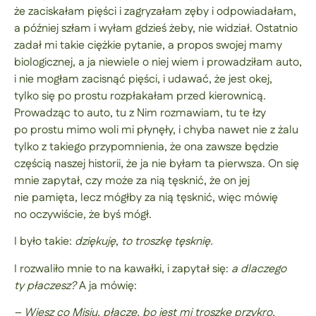
że zaciskałam pięści i zagryzałam zęby i odpowiadałam,
a później szłam i wyłam gdzieś żeby, nie widział. Ostatnio
zadał mi takie ciężkie pytanie, a propos swojej mamy
biologicznej, a ja niewiele o niej wiem i prowadziłam auto,
i nie mogłam zacisnąć pięści, i udawać, że jest okej,
tylko się po prostu rozpłakałam przed kierownicą.
Prowadząc to auto, tu z Nim rozmawiam, tu te łzy
po prostu mimo woli mi płynęły, i chyba nawet nie z żalu
tylko z takiego przypomnienia, że ona zawsze będzie
częścią naszej historii, że ja nie byłam ta pierwsza. On się
mnie zapytał, czy może za nią tęsknić, że on jej
nie pamięta, lecz mógłby za nią tęsknić, więc mówię
no oczywiście, że byś mógł.
I było takie:
dziękuję
,
to troszkę tęsknię.
I rozwaliło mnie to na kawałki, i zapytał się:
a dlaczego
ty płaczesz?
A ja mówię:
– Wiesz co Misiu, płaczę, bo jest mi troszkę przykro,