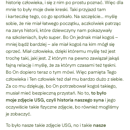
historię człowieka, i się z nim po prostu poznać. Więc dla
mnie to były moje dwie kreski. Taki przyjazd tam
i karteczkę tego, co go spotkało. Na szczęście… myślę
sobie, że nie miał łatwego początku, aczkolwiek patrząc
na zarys historii, które dziewczyny nam pokazywały
na szkoleniach, było super. Bo On jednak miał kogoś –
mniej bądź bardziej – ale miał kogoś na kim mógł się
oprzeć. Miał człowieka, dzięki któremu myślę też jest
trochę taki, jaki jest. Z którym na pewno zawiązał jakąś
fajną relację i myślę, że za którym czasami też tęskni.
Bo On dopiero teraz o tym mówi. Więc pamięta Tego
człowieka i Ten człowiek też dał mu bardzo dużo z siebie.
Za co mu dziękuję, bo On potrzebował kogoś takiego,
musiał mieć bezpieczną przystań. No to,
to było
moje zdjęcie USG, czyli historia naszego syna
i jego
oczywiście takie fizyczne zdjęcie, bo również mogliśmy
je zobaczyć.
To było nasze takie zdjęcie USG, no i takie
nasze