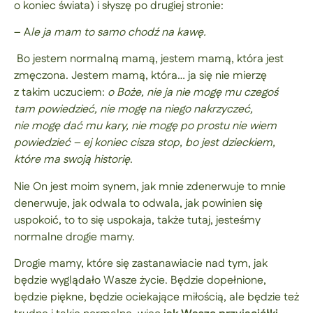
o koniec świata) i słyszę po drugiej stronie:
– A
le ja mam to samo chodź na kawę.
Bo jestem normalną mamą, jestem mamą, która jest
zmęczona. Jestem mamą, która… ja się nie mierzę
z takim uczuciem:
o Boże, nie ja nie mogę mu czegoś
tam powiedzieć, nie mogę na niego nakrzyczeć,
nie mogę dać mu kary, nie mogę po prostu nie wiem
powiedzieć – ej koniec cisza stop, bo jest dzieckiem,
które ma swoją historię
.
Nie On jest moim synem, jak mnie zdenerwuje to mnie
denerwuje, jak odwala to odwala, jak powinien się
uspokoić, to to się uspokaja, także tutaj, jesteśmy
normalne drogie mamy.
Drogie mamy, które się zastanawiacie nad tym, jak
będzie wyglądało Wasze życie. Będzie dopełnione,
będzie piękne, będzie ociekające miłością, ale będzie też