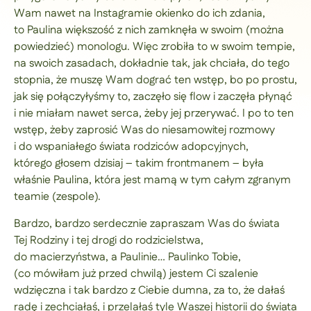
Wam nawet na Instagramie okienko do ich zdania,
to Paulina większość z nich zamknęła w swoim (można
powiedzieć) monologu. Więc zrobiła to w swoim tempie,
na swoich zasadach, dokładnie tak, jak chciała, do tego
stopnia, że muszę Wam dograć ten wstęp, bo po prostu,
jak się połączyłyśmy to, zaczęło się flow i zaczęła płynąć
i nie miałam nawet serca, żeby jej przerywać. I po to ten
wstęp, żeby zaprosić Was do niesamowitej rozmowy
i do wspaniałego świata rodziców adopcyjnych,
którego głosem dzisiaj – takim frontmanem – była
właśnie Paulina, która jest mamą w tym całym zgranym
teamie (zespole).
Bardzo, bardzo serdecznie zapraszam Was do świata
Tej Rodziny i tej drogi do rodzicielstwa,
do macierzyństwa, a Paulinie… Paulinko Tobie,
(co mówiłam już przed chwilą) jestem Ci szalenie
wdzięczna i tak bardzo z Ciebie dumna, za to, że dałaś
radę i zechciałaś, i przelałaś tyle Waszej historii do świata