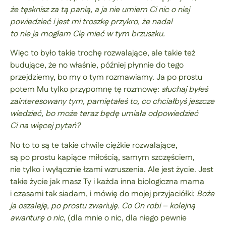
że tęsknisz za tą panią, a ja nie umiem Ci nic o niej
powiedzieć i jest mi troszkę przykro, że nadal
to nie ja mogłam Cię mieć w tym brzuszku.
Więc to było takie trochę rozwalające, ale takie też
budujące, że no właśnie, później płynnie do tego
przejdziemy, bo my o tym rozmawiamy. Ja po prostu
potem Mu tylko przypomnę tę rozmowę:
słuchaj byłeś
zainteresowany tym, pamiętałeś to, co chciałbyś jeszcze
wiedzieć, bo może teraz będę umiała odpowiedzieć
Ci na więcej pytań?
No to to są te takie chwile ciężkie rozwalające,
są po prostu kapiące miłością, samym szczęściem,
nie tylko i wyłącznie łzami wzruszenia. Ale jest życie. Jest
takie życie jak masz Ty i każda inna biologiczna mama
i czasami tak siadam, i mówię do mojej przyjaciółki:
Boże
ja oszaleję, po prostu zwariuję. Co On robi – kolejną
awanturę o nic
, (dla mnie o nic, dla niego pewnie