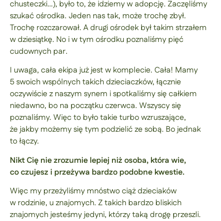
chusteczki…), było to, że idziemy w adopcję. Zaczęliśmy
szukać ośrodka. Jeden nas tak, może trochę zbył.
Trochę rozczarował. A drugi ośrodek był takim strzałem
w dziesiątkę. No i w tym ośrodku poznaliśmy pięć
cudownych par.
I uwaga, cała ekipa już jest w komplecie. Cała! Mamy
5 swoich wspólnych takich dzieciaczków, łącznie
oczywiście z naszym synem i spotkaliśmy się całkiem
niedawno, bo na początku czerwca. Wszyscy się
poznaliśmy. Więc to było takie turbo wzruszające,
że jakby możemy się tym podzielić ze sobą. Bo jednak
to łączy.
Nikt Cię nie zrozumie lepiej niż osoba, która wie,
co czujesz i przeżywa bardzo podobne kwestie.
Więc my przeżyliśmy mnóstwo ciąż dzieciaków
w rodzinie, u znajomych. Z takich bardzo bliskich
znajomych jesteśmy jedyni, którzy taką drogę przeszli.