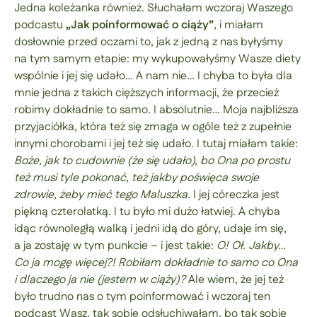
Jedna koleżanka również. Słuchałam wczoraj Waszego
podcastu
„Jak poinformować o ciąży”
, i miałam
dosłownie przed oczami to, jak z jedną z nas byłyśmy
na tym samym etapie: my wykupowałyśmy Wasze diety
wspólnie i jej się udało… A nam nie… I chyba to była dla
mnie jedna z takich cięższych informacji, że przecież
robimy dokładnie to samo. I absolutnie… Moja najbliższa
przyjaciółka, która też się zmaga w ogóle też z zupełnie
innymi chorobami i jej też się udało. I tutaj miałam takie:
Boże, jak to cudownie (że się udało), bo Ona po prostu
też musi tyle pokonać, też jakby poświęca swoje
zdrowie, żeby mieć tego Maluszka.
I jej córeczka jest
piękną czterolatką. I tu było mi dużo łatwiej. A chyba
idąc równoległą walką i jedni idą do góry, udaje im się,
a ja zostaję w tym punkcie – i jest takie:
O! Oł. Jakby…
Co ja mogę więcej?!
Robiłam dokładnie to samo co Ona
i dlaczego ja nie (jestem w ciąży)?
Ale wiem, że jej też
było trudno nas o tym poinformować i wczoraj ten
podcast Wasz, tak sobie odsłuchiwałam, bo tak sobie