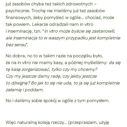
już zasobów chyba też takich zdrowotnych –
psychicznie. Trochę nie mieliśmy już też zasobów
finansowych, żeby pomyśleć w ogóle… chociaż, może
tak powiem. Lekarze odradzali nam in vitro
i inseminację, tzn. “
in vitro może byście się zastanowili,
ale inseminacja to w waszym przypadku jest kompletnie
bez sensu
”.
No dobra, no to w takim razie na początku było,
że na in vitro nie mamy kasy, a później myśleliśmy:
da się
tę kasę zorganizować, tylko czy my chcemy?
Czy my jeszcze damy radę, czy jakby jeszcze
to dźwignę? Bo jak to się nie uda, to ja się już kompletnie
załamię i poddam.
No i daliśmy sobie spokój w ogóle z tym pomysłem.
Więc naturalną koleją rzeczy… (przepraszam, użyję