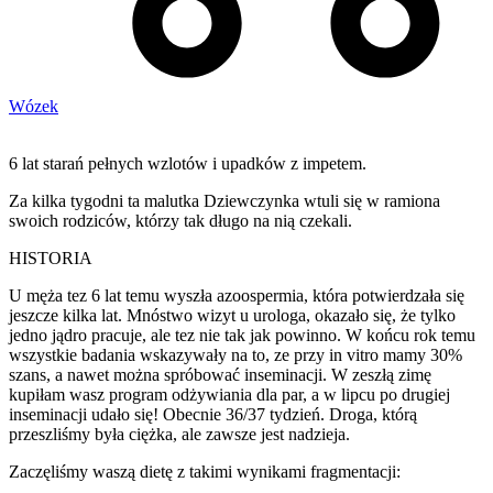
Wózek
6 lat starań pełnych wzlotów i upadków z impetem.
Za kilka tygodni ta malutka Dziewczynka wtuli się w ramiona
swoich rodziców, którzy tak długo na nią czekali.
HISTORIA
U męża tez 6 lat temu wyszła azoospermia, która potwierdzała się
jeszcze kilka lat. Mnóstwo wizyt u urologa, okazało się, że tylko
jedno jądro pracuje, ale tez nie tak jak powinno. W końcu rok temu
wszystkie badania wskazywały na to, ze przy in vitro mamy 30%
szans, a nawet można spróbować inseminacji. W zeszłą zimę
kupiłam wasz program odżywiania dla par, a w lipcu po drugiej
inseminacji udało się! Obecnie 36/37 tydzień. Droga, którą
przeszliśmy była ciężka, ale zawsze jest nadzieja.
Zaczęliśmy waszą dietę z takimi wynikami fragmentacji: