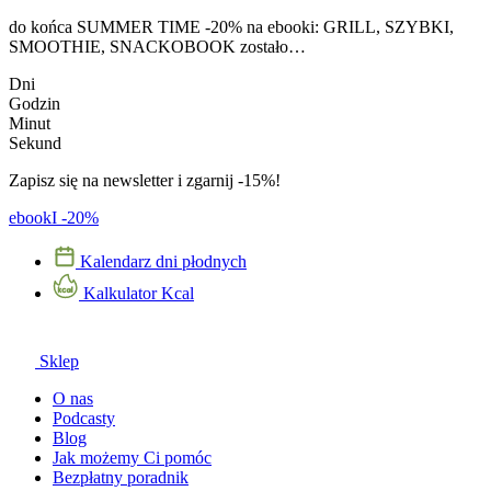
Przejdź
do końca SUMMER TIME -20% na ebooki: GRILL, SZYBKI,
do
SMOOTHIE, SNACKOBOOK zostało…
treści
Dni
Godzin
Minut
Sekund
Zapisz się na newsletter i zgarnij -15%!
ebookI -20%
Kalendarz dni płodnych
Kalkulator Kcal
Sklep
O nas
Podcasty
Blog
Jak możemy Ci pomóc
Bezpłatny poradnik