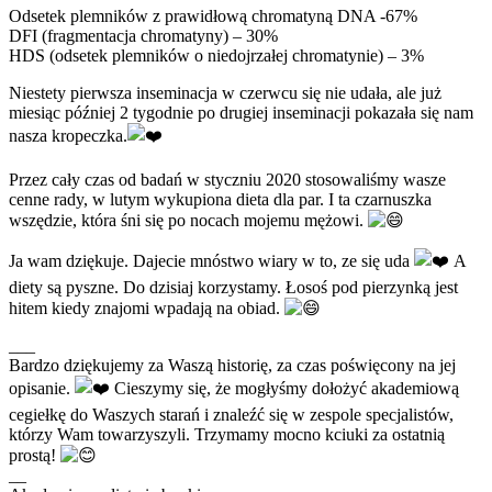
Odsetek plemników z prawidłową chromatyną DNA -67%
DFI (fragmentacja chromatyny) – 30%
HDS (odsetek plemników o niedojrzałej chromatynie) – 3%
Niestety pierwsza inseminacja w czerwcu się nie udała, ale już
miesiąc później 2 tygodnie po drugiej inseminacji pokazała się nam
nasza kropeczka.
Przez cały czas od badań w styczniu 2020 stosowaliśmy wasze
cenne rady, w lutym wykupiona dieta dla par. I ta czarnuszka
wszędzie, która śni się po nocach mojemu mężowi.
Ja wam dziękuje. Dajecie mnóstwo wiary w to, ze się uda
A
diety są pyszne. Do dzisiaj korzystamy. Łosoś pod pierzynką jest
hitem kiedy znajomi wpadają na obiad.
___
Bardzo dziękujemy za Waszą historię, za czas poświęcony na jej
opisanie.
Cieszymy się, że mogłyśmy dołożyć akademiową
cegiełkę do Waszych starań i znaleźć się w zespole specjalistów,
którzy Wam towarzyszyli. Trzymamy mocno kciuki za ostatnią
prostą!
__