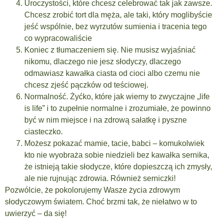
Uroczystości, które chcesz celebrować tak jak zawsze.
Chcesz zrobić tort dla męża, ale taki, który moglibyście
jeść wspólnie, bez wyrzutów sumienia i tracenia tego
co wypracowaliście
Koniec z tłumaczeniem się. Nie musisz wyjaśniać
nikomu, dlaczego nie jesz słodyczy, dlaczego
odmawiasz kawałka ciasta od cioci albo czemu nie
chcesz zjeść pączków od teściowej.
Normalność. Żyćko, które jak wiemy to zwyczajne „life
is life” i to zupełnie normalne i zrozumiałe, że powinno
być w nim miejsce i na zdrową sałatkę i pyszne
ciasteczko.
Możesz pokazać mamie, tacie, babci – komukolwiek
kto nie wyobraża sobie niedzieli bez kawałka sernika,
że istnieją takie słodycze, które dopieszczą ich zmysły,
ale nie rujnując zdrowia. Również serniczki!
Pozwólcie, że pokolorujemy Wasze życia zdrowym
słodyczowym światem. Choć brzmi tak, że niełatwo w to
uwierzyć – da się!