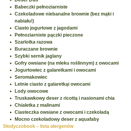
Babeczki pełnoziarniste
Czekoladowe niebanalne brownie (bez mąki i
nabiału!)
Ciasto jogurtowe z jagodami
Pełnoziarniste pączki pieczone
Szarlotka razowa
Buraczane brownie
Szybki sernik jaglany
Gofry owsiane (na mleku roślinnym) z owocami
Jogurtowiec z galaretkami i owocami
Seromakowiec
Letnie ciasto z galaretkąi owocami
Lody owocowe
Truskawkowy deser z ricottą i nasionami chia
Chialetka z malinami
Ciasteczka owsiane z owocami i czekoladą
Mocno czekoladowy deser z aquafaby
Słodyczobook – l
ista alergenów