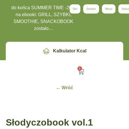
do końca SUMMER TIME -20%
Dni
Godzin
Minut
Seku
na ebooki: GRILL, SZYBKI,
SMOOTHIE, SNACKOBOOK
zostało…
Kalkulator Kcal
1
← Wróć
Słodyczobook vol.1