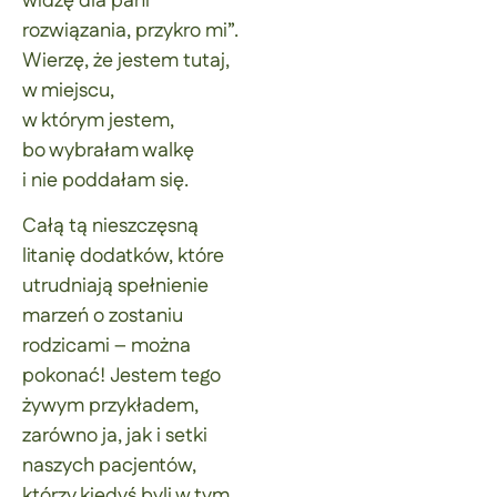
widzę dla pani
rozwiązania, przykro mi”.
Wierzę, że jestem tutaj,
w miejscu,
w którym jestem,
bo wybrałam walkę
i nie poddałam się.
Całą tą nieszczęsną
litanię dodatków, które
utrudniają spełnienie
marzeń o zostaniu
rodzicami – można
pokonać! Jestem tego
żywym przykładem,
zarówno ja, jak i setki
naszych pacjentów,
którzy kiedyś byli w tym