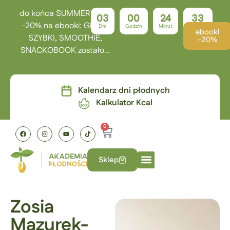
do końca SUMMER TIME
03
00
24
32
-20% na ebooki: GRILL,
Dni
Godzin
Minut
Sekund
ebookI
SZYBKI, SMOOTHIE,
-20%
SNACKOBOOK zostało…
Kalendarz dni płodnych
Kalkulator Kcal
0
Sklep
Zosia
Mazurek-