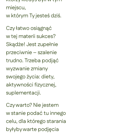
miejscu,
w którym Ty jesteś dziś.
Czy łatwo osiągnąć
w tej materii sukces?
Skądże! Jest zupełnie
przeciwnie – szalenie
trudno. Trzeba podjąć
wyzwanie zmiany
swojego życia: diety,
aktywności fizycznej,
suplementacji.
Czy warto? Nie jestem
w stanie podać tu innego
celu, dla którego starania
byłyby warte podjęcia