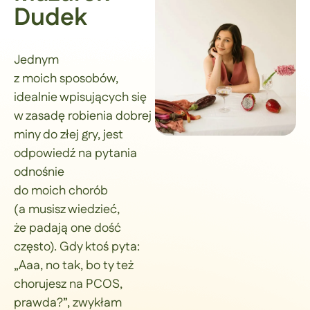
Dudek
Jednym
z moich sposobów,
idealnie wpisujących się
w zasadę robienia dobrej
miny do złej gry, jest
odpowiedź na pytania
odnośnie
do moich chorób
(a musisz wiedzieć,
że padają one dość
często). Gdy ktoś pyta:
„Aaa, no tak, bo ty też
chorujesz na PCOS,
prawda?”, zwykłam