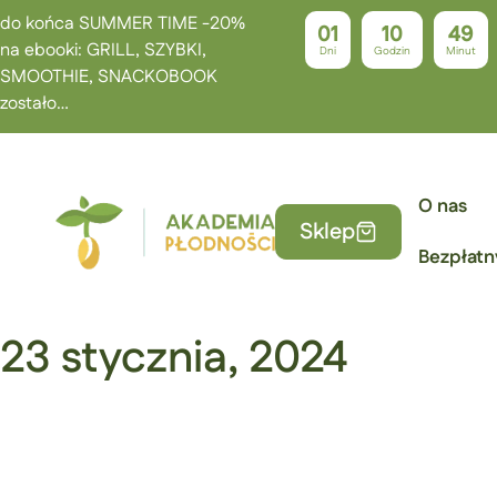
do końca SUMMER TIME -20%
01
10
49
na ebooki: GRILL, SZYBKI,
Dni
Godzin
Minut
SMOOTHIE, SNACKOBOOK
zostało…
O nas
Sklep
Bezpłatn
23 stycznia, 2024