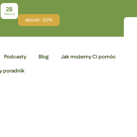
28
Sekund
ebookI -20%
Podcasty
Blog
Jak możemy Ci pomóc
y poradnik