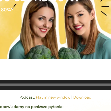
a 80%?
Podcast:
Play in new window
|
Download
odpowiadamy na poniższe pytania: