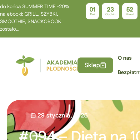
do końca SUMMER TIME -20%
01
23
52
na ebooki: GRILL, SZYBKI,
Dni
Godzin
Minut
SMOOTHIE, SNACKOBOOK
zostało…
O nas
Sklep
Bezpłatn
29 stycznia, 2025
#094 – Dieta na 