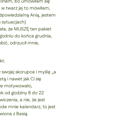
adlinem, bo umówiłam się
< w twarz jej to mówiłam,
odpowiedzialną Anią, jestem
h sytuacjach)
iała, że MUSZĘ ten pakiet
godniu do końca grudnia,
bić, odrzucił mnie,
kt.
w swojej skorupce i myślę „a
tą i nawet jak Ci się
nie motywowało,
ek od godziny 8 do 22
czenia, a nie, że jest
ode mnie kalendarz, to jest
wiona z Basią.