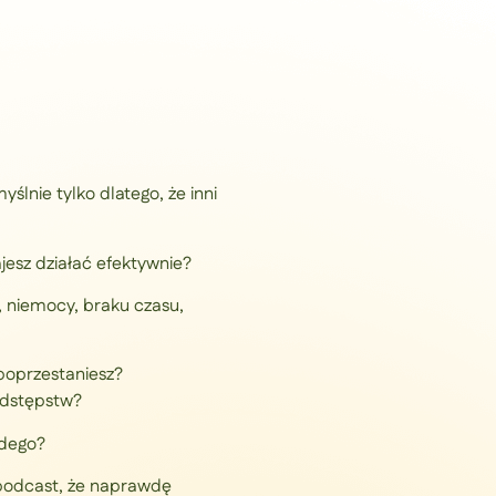
do
dołu
aby
zwiększyć
lub
zmniejszyć
głośność.
lnie tylko dlatego, że inni
jesz działać efektywnie?
, niemocy, braku czasu,
 poprzestaniesz?
odstępstw?
żdego?
podcast, że naprawdę