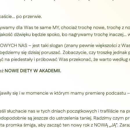
aście… po przerwie.
rywamy dla Was te same MY, chociaż trochę nowe, trochę z n
 jakość dźwięku będzie spoko, bo nagrywamy trochę inaczej… w
 NOWYCH NAS – jest taki slogan (znany pewnie większości z 
będziemy się dzisiaj poruszać. Zobaczycie, czy troszkę jednak 
ć na piedestały i próbować Was przekonać, że warto według n
też
NOWE DIETY W AKADEMII.
jawiły się i w momencie w którym mamy premierę podcastu –
li słuchacie nas w tych dniach początkowych i trafiliście na 
awdopodobnie są jeszcze do ustrzelenia taniej. Radzimy czym pr
e ta promka śmiga, aby zacząć ten nowy rok z NOWĄ „JĄ”. Zar