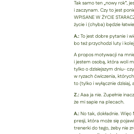
Tak samo ten „nowy rok”, j
i zaczynam. Czy to jest pon
WPISANE W ŻYCIE STARACZY. 
życie i (chyba) będzie łatwi
A.:
To jest dobre pytanie i w
bo też przychodzi luty i ko
A propos motywacji na mnie 
i jestem osobą, która woli m
tylko o dzisiejszym dniu- c
w ryzach ćwiczenia, których
to (tylko i wyłącznie dzisia
Z.:
Aaa ja nie. Zupełnie inac
że mi sapie na plecach.
A.:
No tak, dokładnie. Więc
presji, która może się poja
trenerki do tego, żeby nie 