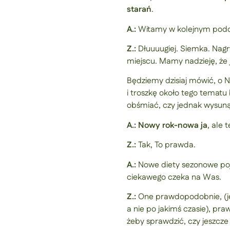
starań
.
A.:
Witamy w kolejnym podc
Z.:
Dłuuuugiej. Siemka. Nag
miejscu. Mamy nadzieję, że
Będziemy dzisiaj mówić, o
i troszkę około tego tematu 
obśmiać, czy jednak wysuną
A.: Nowy rok-nowa ja
, ale 
Z.:
Tak, To prawda.
A.:
Nowe diety sezonowe po
ciekawego czeka na Was.
Z.:
One prawdopodobnie, (jeś
a nie po jakimś czasie), pr
żeby sprawdzić, czy jeszcz