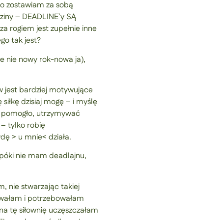
to zostawiam za sobą
odziny – DEADLINE`y SĄ
a rogiem jest zupełnie inne
go tak jest?
że nie nowy rok-nowa ja),
w jest bardziej motywujące
siłkę dzisiaj mogę – i myślę
dzo pomogło, utrzymywać
– tylko robię
wdę > u mnie< działa.
dopóki nie mam deadlajnu,
nie stwarzając takiej
enowałam i potrzebowałam
 na tę siłownię uczęszczałam