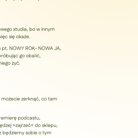
owego studia, bo w innym
ięc się okaże.
Was pt. NOWY ROK- NOWA JA,
próbując go obalić,
iego żyć.
 możecie zerknąć, co tam
premierę podcastu,
ędzej >zajrzeć< do sklepu,
az będziemy sobie o tym