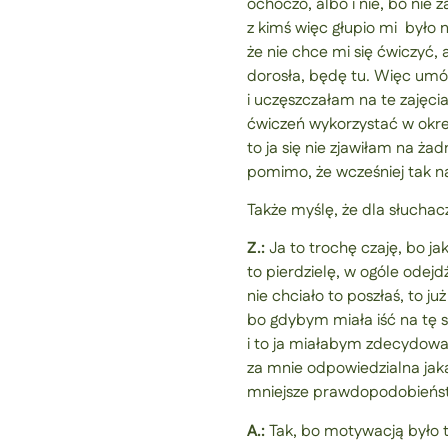
ochoczo, albo i nie, bo nie
z kimś więc głupio mi było n
że nie chce mi się ćwiczyć,
dorosła, będę tu. Więc umów
i uczęszczałam na te zajęci
ćwiczeń wykorzystać w okre
to ja się nie zjawiłam na ż
pomimo, że wcześniej tak 
Także myślę, że dla słucha
Z.:
Ja to trochę czaję, bo ja
to pierdzielę, w ogóle odejdź
nie chciało to poszłaś, to
bo gdybym miała iść na tę 
i to ja miałabym zdecydować 
za mnie odpowiedzialna jaka
mniejsze prawdopodobieństwo
A.:
Tak, bo motywacją było to