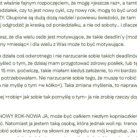
est właśnie fajnym rozpoczęciem, że mogę >jeszcze raz<, a tam
iedziałek, czy to jest nowy cykl, czy nowy rok, mogą to być ur
Okupione są dużą dozą nadziei i powiewu świeżości, że tam z
ej odgrodzić je kreską od poniedziałku, a nie od soboty… i dlacze
iesz, że dla wielu osób jest motywujące, że takie deadlin`y (mo
lejny >miesiąc< i dla wielu z Was może to być motywujące.
działa coś odwrotnego i nie narzucanie sobie takich deadlinó
yśleć o tym, że dzisiaj mam przygotować zdrowy posiłek, lub tę 
zy 15 min. poćwiczę, takie miałam kiedyś założenie, to mi bar
 potrzebowałam. Nie narzucanie sobie tego, że muszę to robić 
j, a nie myślę o tym >w kółko<). Taka zmiana myślenia, to napra
zej >robię< jak sobie tak pomyślę o tym- ja nie zrobię rzeczy 
 NOWY ROK-NOWA JA, może być całkiem niezłym kopniaczkiem, 
wić. Natomiast ja jestem taką osobą, która jednak woli np. tr
zrobić sobie krzywdy na siłowni ze względu na mój kręgosłup. Ja