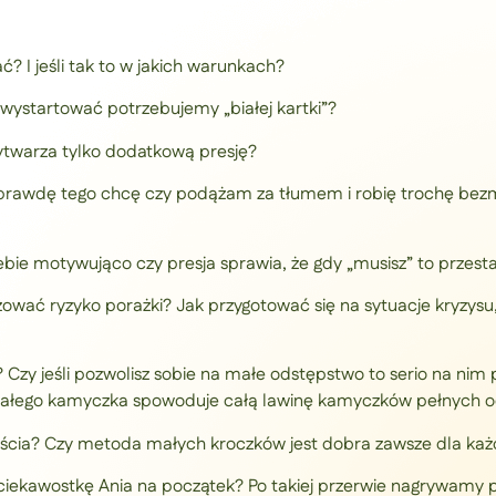
ć? I jeśli tak to w jakich warunkach?
by wystartować potrzebujemy „białej kartki”?
ytwarza tylko dodatkową presję?
aprawdę tego chcę czy podążam za tłumem i robię trochę bezmyś
iebie motywująco czy presja sprawia, że gdy „musisz” to przesta
izować ryzyko porażki? Jak przygotować się na sytuacje kryzysu
? Czy jeśli pozwolisz sobie na małe odstępstwo to serio na nim
małego kamyczka spowoduje całą lawinę kamyczków pełnych 
jścia? Czy metoda małych kroczków jest dobra zawsze dla ka
iekawostkę Ania na początek? Po takiej przerwie nagrywamy 