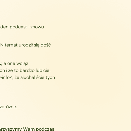
 jeden podcast i znowu
N temat urodził się dość
 a one wciąż
 i że to bardzo lubicie.
info<, że słuchaliście tych
rzeróżne.
owarzyszymy Wam podczas