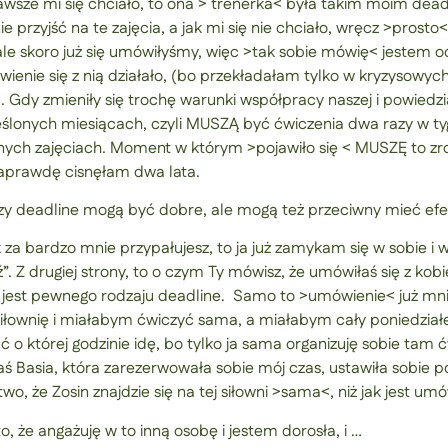
 zawsze mi się chciało, to ona > trenerka< była takim moim de
ie przyjść na te zajęcia, a jak mi się nie chciało, wręcz >prosto
 ale skoro już się umówiłyśmy, więc >tak sobie mówię< jestem 
ienie się z nią działało, (bo przekładałam tylko w kryzysowyc
a. Gdy zmieniły się trochę warunki współpracy naszej i powiedz
ślonych miesiącach, czyli MUSZĄ być ćwiczenia dwa razy w ty
adnych zajęciach. Moment w którym >pojawiło się < MUSZĘ to zro
naprawdę cisnęłam dwa lata.
czy deadline mogą być dobre, ale mogą też przeciwny mieć efe
k za bardzo mnie przypałujesz, to ja już zamykam się w sobie i 
”. Z drugiej strony, to o czym Ty mówisz, że umówiłaś się z kobie
 już jest pewnego rodzaju deadline. Samo to >umówienie< już m
siłownię i miałabym ćwiczyć sama, a miałabym cały poniedział
o której godzinie idę, bo tylko ja sama organizuję sobie tam ćwi
ś Basia, która zarezerwowała sobie mój czas, ustawiła sobie p
, że Zosin znajdzie się na tej siłowni >sama<, niż jak jest umó
, że angażuję w to inną osobę i jestem dorosła, i …