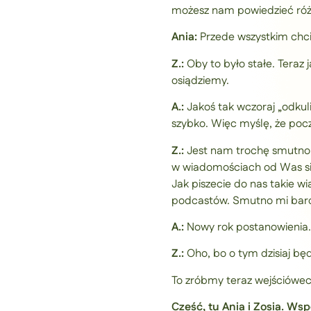
możesz nam powiedzieć różn
Ania:
Przede wszystkim chci
Z.:
Oby to było stałe. Teraz 
osiądziemy.
A.:
Jakoś tak wczoraj „odkul
szybko. Więc myślę, że pocz
Z.:
Jest nam trochę smutno
w wiadomościach od Was się 
Jak piszecie do nas takie wi
podcastów. Smutno mi bard
A.:
Nowy rok postanowienia
Z.:
Oho, bo o tym dzisiaj będ
To zróbmy teraz wejściówec
Cześć, tu Ania i Zosia. 