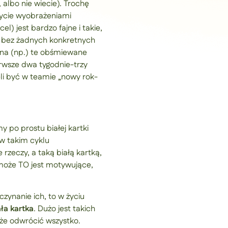
 albo nie wiecie). Trochę
 życie wyobrażeniami
l) jest bardzo fajne i takie,
 je bez żadnych konkretnych
alna (np.) te obśmiewane
erwsze dwa tygodnie-trzy
eli być w teamie „nowy rok-
y po prostu białej kartki
 w takim cyklu
rzeczy, a taką białą kartką,
 może TO jest motywujące,
zynanie ich, to w życiu
ła kartka
. Dużo jest takich
że odwrócić wszystko.