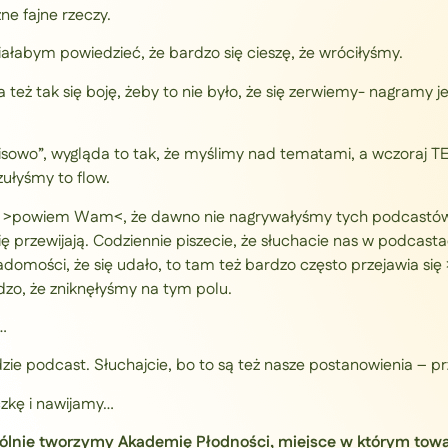
e fajne rzeczy.
ałabym powiedzieć, że bardzo się cieszę, że wróciłyśmy.
ja też tak się boję, żeby to nie było, że się zerwiemy- nagramy
isowo”, wygląda to tak, że myślimy nad tematami, a wczoraj TE
ułyśmy to flow.
 >powiem Wam<, że dawno nie nagrywałyśmy tych podcastów,
przewijają. Codziennie piszecie, że słuchacie nas w podcastach
adomości, że się udało, to tam też bardzo często przejawia się >
zo, że zniknęłyśmy na tym polu.
…
zie podcast. Słuchajcie, bo to są też nasze postanowienia – p
zkę i nawijamy…
Wspólnie tworzymy Akademię Płodności, miejsce w którym t