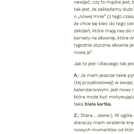
nawijać, czy to mądre jest,
tak jest, że zakładamy dużo
o „nowej mnie” (z tego czasu
że chce się biec do tego cel
założeń, które mają nas do 
karnety na siłownię, które 
tygodnie stycznia siłownia 
nowa ja”.
Jak to jest i dlaczego tak j
A.:
Ja mam jeszcze takie pyta
(tej przysłowiowej) w swojej
kalendarzowym, jest nowy ro
która może być motywująca 
taka
biała kartka.
Z.:
Stara… Jasne:). W ogóle 
staraczy mam wrażenie kręc
nowych momentów od których