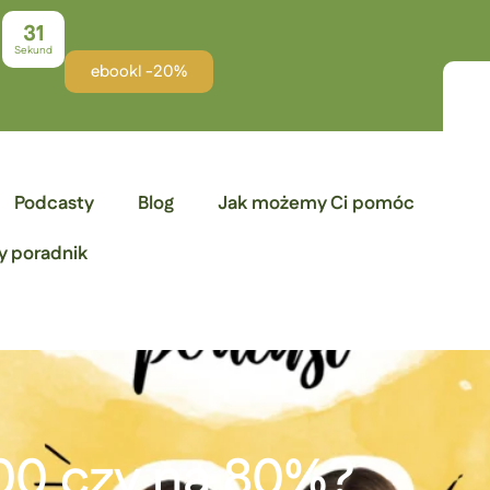
30
Sekund
ebookI -20%
Podcasty
Blog
Jak możemy Ci pomóc
y poradnik
100 czy na 80%?