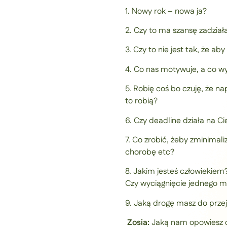
1. Nowy rok – nowa ja?
2. Czy to ma szansę zadziała
3. Czy to nie jest tak, że a
4. Co nas motywuje, a co w
5. Robię coś bo czuję, że n
to robią?
6. Czy deadline działa na C
7. Co zrobić, żeby zminimal
chorobę etc?
8. Jakim jesteś człowiekiem
Czy wyciągnięcie jednego 
9. Jaką drogę masz do prze
Zosia:
Jaką nam opowiesz c