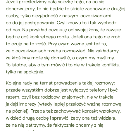
Jeżeli prześledzimy całą ścieżkę tego, na co się
denerwujemy, to nie będzie to stricte zachowanie drugiej
osoby, tylko niezgodność z naszymi oczekiwaniami
co do jej postępowania. Czyli znowu to i tak wychodzi
od nas. Na przykład oczekuję od swojej żony, że zawsze
będzie coś konkretnego robiła. Jeżeli ona tego nie zrobi,
to czuję na to złość. Przy czym ważne jest też to,
że o oczekiwaniach trzeba rozmawiać. Nie zakładamy,
że ktoś inny może się domyślić, o czym my myślimy.
To istotne, aby o tym mówić i to nie w trakcie konfliktu,
tylko na spokojnie.
Kolejne rady na temat prowadzenia takiej rozmowy:
przede wszystkim dobrze jest wyłączyć telefony i być
razem, czyli bez rodziców, znajomych, nie w trakcie
jakiejś imprezy (wtedy lepiej przełożyć ważną rozmowę
na później). Trzeba też zachowywać kontakt wzrokowy,
widzieć drugą osobę i sprawić, żeby ona też widziała,
że na nią patrzymy, że faktycznie chcemy z nią