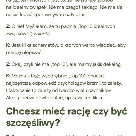
i długoterminowych, jest to, że nie istnieje sposób
na idealny związek. Nie ma czegoś takiego. Nie ma się
co się łudzić i porównywać cały czas.
Z:
O nie! Myślałam, że tu padnie „Top 10 idealnych
związków”. (
śmiech
)
K:
Jest kilka schematów, o których warto wiedzieć, aby
relację ulepszać.
Z:
Okej, czyli nie ma „top 10”, ale mamy jakiś dekalog.
K:
Można z tego wyodrębnić „top 10”, chociaż
najczęstsza odpowiedź psychologów brzmi: to zależy.
I faktycznie to zależy od bardzo wielu czynników.
Ale są rzeczy powtarzalne, np. fazy konfliktu.
Chcesz mieć rację czy być
szczęśliwy?