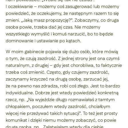
I oczekiwanie – możemy coś zasugerować lub możemy
powiedzieć, że oczekujemy, że następnym razem to się
zmieni. „Jaką masz propozycję?”. Zobaczymy, co druga
osoba powie, trzeba dać jej czas. Nie możemy
wszystkiego wymyślić i komuś narzucić, bo to będzie
dominowanie i ustawianie po kątach.
W moim gabinecie pojawia się dużo osób, które mówią
o tym, że czują zazdrość. Z jednej strony jest ona czymś
naturalnym, z drugiej – gdy jest chorobliwa, to faktycznie
trzeba coś zmienić. Często, gdy czujemy zazdrość,
zaczynamy krzyczeć na drugą osobę, zarzucać jej,
że na pewno nas zdradza, robi coś złego. Jest to bardzo
indywidualne. Dobrze jest wtedy powiedzieć konkretną
rzecz, np. „Na wyjeździe długo rozmawiałaś z tamtym
chłopakiem, poczułem wtedy zazdrość, chciałbym
więcej nie przeżywać takich sytuacji”. To też jest prosty
komunikat i dzięki niemu możemy zobaczyć, co powie
druga osoba, np. „Załatwiałam wtedy dla ciebie