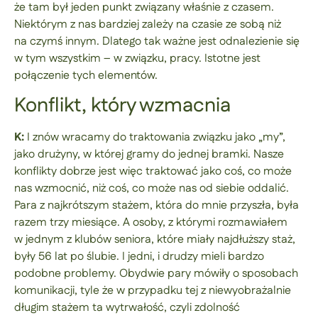
że tam był jeden punkt związany właśnie z czasem.
Niektórym z nas bardziej zależy na czasie ze sobą niż
na czymś innym. Dlatego tak ważne jest odnalezienie się
w tym wszystkim – w związku, pracy. Istotne jest
połączenie tych elementów.
Konflikt, który wzmacnia
K:
I znów wracamy do traktowania związku jako „my”,
jako drużyny, w której gramy do jednej bramki. Nasze
konflikty dobrze jest więc traktować jako coś, co może
nas wzmocnić, niż coś, co może nas od siebie oddalić.
Para z najkrótszym stażem, która do mnie przyszła, była
razem trzy miesiące. A osoby, z którymi rozmawiałem
w jednym z klubów seniora, które miały najdłuższy staż,
były 56 lat po ślubie. I jedni, i drudzy mieli bardzo
podobne problemy. Obydwie pary mówiły o sposobach
komunikacji, tyle że w przypadku tej z niewyobrażalnie
długim stażem ta wytrwałość, czyli zdolność