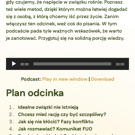
gdy czujemy, że napięcie w związku rośnie. Poznasz
też wiele metod, dzięki którym można łatwiej dogadać
się z osobą, z którą chcemy iść przez życie. Zanim
włączysz ten odcinek, weź coś do pisania. W tym
podcaście pada tyle ważnych wskazówek, że warto
je zanotować. Przygotuj się na solidną porcję wiedzy.
Odtwarzacz
00:00
00:00
plików
dźwiękowych
Podcast:
Play in new window
|
Download
Plan odcinka
Idealne związki nie istnieją
Chcesz mieć rację czy być szczęśliwy?
Jak się nie kłócić? Fazy konfliktu
Jak rozmawiać? Komunikat FUO