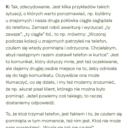
K:
Tak, zdecydowanie. Jest kilka przykładów takich
sytuacji, o których warto porozmawiać, np. byliśmy
u znajomych i nasza druga połówka ciągle zaglądała
do telefonu. Zamiast robić awanturę i wyrzucać „ty
zawsze”, „ty ciągle” itd., to np. mówimy: „Wczoraj
podczas kolacji u znajomych patrzyłeś na telefon,
czułam się wtedy pominięta i odrzucona. Chciałabym,
abyś następnym razem zostawił telefon w kurtce”. Jest
to komunikat, który dotyczy mnie, jest też oczekiwanie,
ale dajemy drugiej osobie miejsce na to, żeby odniosła
się do tego komunikatu. Oczywiście ona może
tłumaczyć, co się działo, i my też możemy zrozumieć,
że np. akurat pisał klient, którego nie można było
pominąć. Jeżeli powiemy coś takiego, to raczej
dostaniemy odpowiedź.
To, że ktoś trzymał telefon, jest faktem i to, że czułam się
pominięta w tym momencie, też nim jest. Ktoś nie może
nam powiedzieć: „Wcale się tak nie czułaś”.