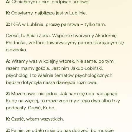
A:
Chciałabym z nimi podpisać umowę!
K:
Odsyłamy, najbliższa jest w Lublinie.
Z:
IKEA w Lublinie, proszę państwa – tylko tam.
Cześć, tu Ania i Zosia. Wspólnie tworzymy Akademię
Płodności, w której towarzyszymy parom starającym się
o dziecko.
A:
Witamy was w kolejny wtorek. Nie same, bo tym
razem mamy gościa. Jest nim Jakub Łobiński,
psycholog. I to właśnie tematów psychologicznych
będzie dotyczyła nasza dzisiejsza rozmowa.
Z:
Może nawet nie jedna. Jak nam się uda naciągnąć
Kubę na więcej, to może zrobimy z tego dwa albo trzy
podcasty. Cześć, Kubo.
K:
Cześć, witam wszystkich.
Z:
Fajnie, że udało ci się do nas dotrzeć, bo musicie