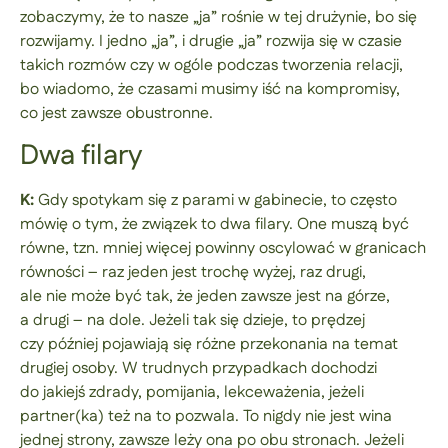
zobaczymy, że to nasze „ja” rośnie w tej drużynie, bo się
rozwijamy. I jedno „ja”, i drugie „ja” rozwija się w czasie
takich rozmów czy w ogóle podczas tworzenia relacji,
bo wiadomo, że czasami musimy iść na kompromisy,
co jest zawsze obustronne.
Dwa filary
K:
Gdy spotykam się z parami w gabinecie, to często
mówię o tym, że związek to dwa filary. One muszą być
równe, tzn. mniej więcej powinny oscylować w granicach
równości – raz jeden jest trochę wyżej, raz drugi,
ale nie może być tak, że jeden zawsze jest na górze,
a drugi – na dole. Jeżeli tak się dzieje, to prędzej
czy później pojawiają się różne przekonania na temat
drugiej osoby. W trudnych przypadkach dochodzi
do jakiejś zdrady, pomijania, lekceważenia, jeżeli
partner(ka) też na to pozwala. To nigdy nie jest wina
jednej strony, zawsze leży ona po obu stronach. Jeżeli