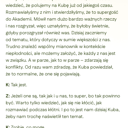
wiedzieć, że polujemy na Kubę już od jakiegoś czasu.
Rozmawiałyśmy z nim i stwierdziłyśmy, że to supergość
do Akademii. Mówił nam dużo bardzo ważnych rzeczy
i nas rozgryzał, więc uznałyśmy, że byłoby świetnie,
gdyby porozgryzał również was. Dzisiaj zaczniemy
od tematu, który dotyczy w sumie większości z nas.
Trudno znaleźć wspólny mianownik w kontekście
niepłodności, ale możemy założyć, że każdy z nas jest
w związku. A w parze, jak to w parze – zdarzają się
konflikty. Od razu wam zdradzę, że Kuba powiedział,
że to normalne, że one się pojawiają.
K:
Tak jest.
Z:
Jeżeli one są, tak jak i u nas, to super, bo tak powinno
być. Warto tylko wiedzieć, jak się nie kłócić, jak
rozmawiać podczas kłótni. I po to jest nam dzisiaj Kuba,
żeby nam trochę naświetlił ten temat.
K:
Zrobię, co mogę.