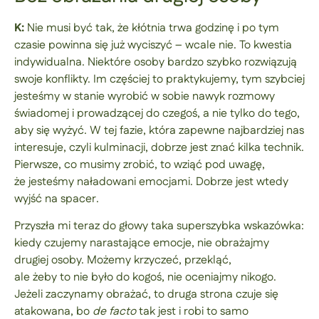
K:
Nie musi być tak, że kłótnia trwa godzinę i po tym
czasie powinna się już wyciszyć – wcale nie. To kwestia
indywidualna. Niektóre osoby bardzo szybko rozwiązują
swoje konflikty. Im częściej to praktykujemy, tym szybciej
jesteśmy w stanie wyrobić w sobie nawyk rozmowy
świadomej i prowadzącej do czegoś, a nie tylko do tego,
aby się wyżyć. W tej fazie, która zapewne najbardziej nas
interesuje, czyli kulminacji, dobrze jest znać kilka technik.
Pierwsze, co musimy zrobić, to wziąć pod uwagę,
że jesteśmy naładowani emocjami. Dobrze jest wtedy
wyjść na spacer.
Przyszła mi teraz do głowy taka superszybka wskazówka:
kiedy czujemy narastające emocje, nie obrażajmy
drugiej osoby. Możemy krzyczeć, przekląć,
ale żeby to nie było do kogoś, nie oceniajmy nikogo.
Jeżeli zaczynamy obrażać, to druga strona czuje się
atakowana, bo
de facto
tak jest i robi to samo