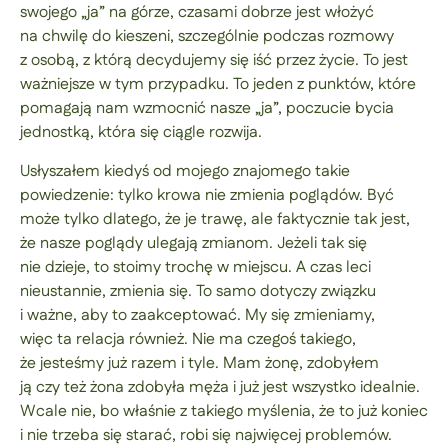
swojego „ja” na górze, czasami dobrze jest włożyć
na chwilę do kieszeni, szczególnie podczas rozmowy
z osobą, z którą decydujemy się iść przez życie. To jest
ważniejsze w tym przypadku. To jeden z punktów, które
pomagają nam wzmocnić nasze „ja”, poczucie bycia
jednostką, która się ciągle rozwija.
Usłyszałem kiedyś od mojego znajomego takie
powiedzenie: tylko krowa nie zmienia poglądów. Być
może tylko dlatego, że je trawę, ale faktycznie tak jest,
że nasze poglądy ulegają zmianom. Jeżeli tak się
nie dzieje, to stoimy trochę w miejscu. A czas leci
nieustannie, zmienia się. To samo dotyczy związku
i ważne, aby to zaakceptować. My się zmieniamy,
więc ta relacja również. Nie ma czegoś takiego,
że jesteśmy już razem i tyle. Mam żonę, zdobyłem
ją czy też żona zdobyła męża i już jest wszystko idealnie.
Wcale nie, bo właśnie z takiego myślenia, że to już koniec
i nie trzeba się starać, robi się najwięcej problemów.