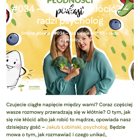
#034 – Jak się nie kłócić? –
radzi psycholog
Strona główna
»
#034 – Jak się nie kłócić? – radzi
psycholog
Czujecie ciągłe napięcie między wami? Coraz częściej
wasze rozmowy przeradzają się w kłótnie? O tym, jak
się nie kłócić albo jak robić to mądrze, opowiada nasz
dzisiejszy gość –
Jakub Łobiński, psycholog.
Będzie
mowa o tym, jak rozmawiać i czego unikać,