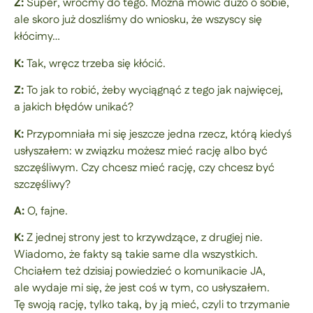
Z:
Super, wróćmy do tego. Można mówić dużo o sobie,
ale skoro już doszliśmy do wniosku, że wszyscy się
kłócimy…
K:
Tak, wręcz trzeba się kłócić.
Z:
To jak to robić, żeby wyciągnąć z tego jak najwięcej,
a jakich błędów unikać?
K:
Przypomniała mi się jeszcze jedna rzecz, którą kiedyś
usłyszałem: w związku możesz mieć rację albo być
szczęśliwym. Czy chcesz mieć rację, czy chcesz być
szczęśliwy?
A:
O, fajne.
K:
Z jednej strony jest to krzywdzące, z drugiej nie.
Wiadomo, że fakty są takie same dla wszystkich.
Chciałem też dzisiaj powiedzieć o komunikacie JA,
ale wydaje mi się, że jest coś w tym, co usłyszałem.
Tę swoją rację, tylko taką, by ją mieć, czyli to trzymanie