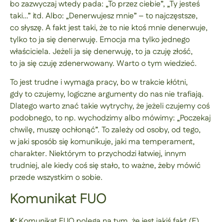
bo zazwyczaj wtedy pada: „To przez ciebie”, „Ty jesteś
taki…” itd. Albo: „Denerwujesz mnie” – to najczęstsze,
co słyszę. A fakt jest taki, że to nie ktoś mnie denerwuje,
tylko to ja się denerwuję. Emocja ma tylko jednego
właściciela. Jeżeli ja się denerwuję, to ja czuję złość,
to ja się czuję zdenerwowany. Warto o tym wiedzieć.
To jest trudne i wymaga pracy, bo w trakcie kłótni,
gdy to czujemy, logiczne argumenty do nas nie trafiają.
Dlatego warto znać takie wytrychy, że jeżeli czujemy coś
podobnego, to np. wychodzimy albo mówimy: „Poczekaj
chwilę, muszę ochłonąć”. To zależy od osoby, od tego,
w jaki sposób się komunikuje, jaki ma temperament,
charakter. Niektórym to przychodzi łatwiej, innym
trudniej, ale kiedy coś się stało, to ważne, żeby mówić
przede wszystkim o sobie.
Komunikat FUO
K:
Komunikat FUO polega na tym, że jest jakiś fakt (F),