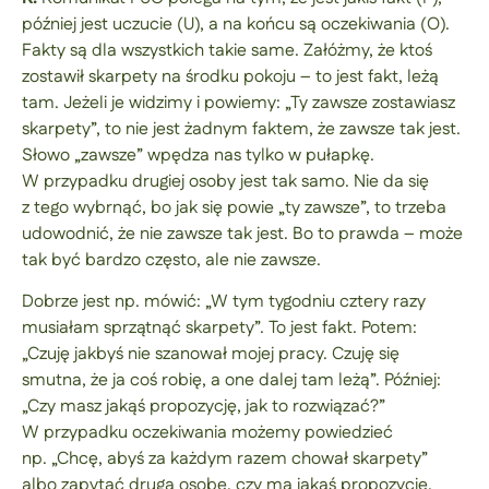
później jest uczucie (U), a na końcu są oczekiwania (O).
Fakty są dla wszystkich takie same. Załóżmy, że ktoś
zostawił skarpety na środku pokoju – to jest fakt, leżą
tam. Jeżeli je widzimy i powiemy: „Ty zawsze zostawiasz
skarpety”, to nie jest żadnym faktem, że zawsze tak jest.
Słowo „zawsze” wpędza nas tylko w pułapkę.
W przypadku drugiej osoby jest tak samo. Nie da się
z tego wybrnąć, bo jak się powie „ty zawsze”, to trzeba
udowodnić, że nie zawsze tak jest. Bo to prawda – może
tak być bardzo często, ale nie zawsze.
Dobrze jest np. mówić: „W tym tygodniu cztery razy
musiałam sprzątnąć skarpety”. To jest fakt. Potem:
„Czuję jakbyś nie szanował mojej pracy. Czuję się
smutna, że ja coś robię, a one dalej tam leżą”. Później:
„Czy masz jakąś propozycję, jak to rozwiązać?”
W przypadku oczekiwania możemy powiedzieć
np. „Chcę, abyś za każdym razem chował skarpety”
albo zapytać drugą osobę, czy ma jakąś propozycję.