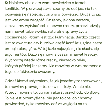
K:
Najpierw chciałem wam powiedzieć o fazach
konfliktu. W pierwszej stwierdzamy, że coś jest nie tak,
pojawiają się napięcia, coś wisi w powietrzu. Druga to już
jest wzajemna wrogość. Czujemy, jak ona narasta,
zaczynamy wytykać sobie pewne rzeczy, przeszkadzają
nam nawet takie zwykłe, naturalne sprawy życia
codziennego. Potem jest tzw. kulminacja. Bardzo często
jest to awantura czy burzliwa część konfliktu, gdzie nasze
emocje biorą górę. W tej fazie najczęściej nie słucha się
argumentów. Dużo się mówi, a czasami nawet krzyczy.
Wychodzą wtedy różne rzeczy, nierzadko takie,
których później żałujemy. Nie mówimy w tym momencie
tego, co faktycznie uważamy.
Gdzieś kiedyś usłyszałem, że jak jesteśmy zdenerwowani,
to mówimy prawdę – to, co w nas leży. Wcale nie.
Wtedy mówimy to, co nam akurat przychodzi do głowy.
To nie jest przemyślane. Nie jest to coś, co chcemy
powiedzieć, tylko mówimy coś ze względu na to,