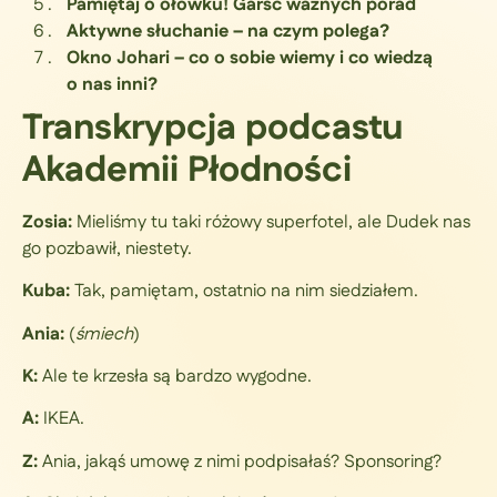
Pamiętaj o ołówku! Garść ważnych porad
Aktywne słuchanie – na czym polega?
Okno Johari – co o sobie wiemy i co wiedzą
o nas inni?
Transkrypcja podcastu
Akademii Płodności
Zosia:
Mieliśmy tu taki różowy superfotel, ale Dudek nas
go pozbawił, niestety.
Kuba:
Tak, pamiętam, ostatnio na nim siedziałem.
Ania:
(
śmiech
)
K:
Ale te krzesła są bardzo wygodne.
A:
IKEA.
Z:
Ania, jakąś umowę z nimi podpisałaś? Sponsoring?