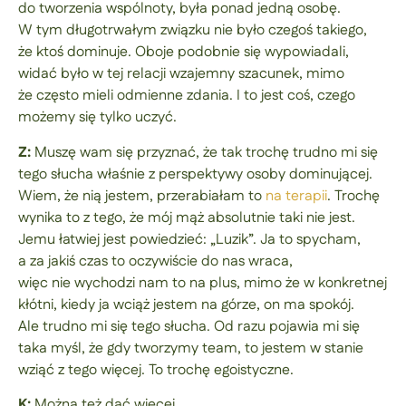
do tworzenia wspólnoty, była ponad jedną osobę.
W tym długotrwałym związku nie było czegoś takiego,
że ktoś dominuje. Oboje podobnie się wypowiadali,
widać było w tej relacji wzajemny szacunek, mimo
że często mieli odmienne zdania. I to jest coś, czego
możemy się tylko uczyć.
Z:
Muszę wam się przyznać, że tak trochę trudno mi się
tego słucha właśnie z perspektywy osoby dominującej.
Wiem, że nią jestem, przerabiałam to
na terapii
. Trochę
wynika to z tego, że mój mąż absolutnie taki nie jest.
Jemu łatwiej jest powiedzieć: „Luzik”. Ja to spycham,
a za jakiś czas to oczywiście do nas wraca,
więc nie wychodzi nam to na plus, mimo że w konkretnej
kłótni, kiedy ja wciąż jestem na górze, on ma spokój.
Ale trudno mi się tego słucha. Od razu pojawia mi się
taka myśl, że gdy tworzymy team, to jestem w stanie
wziąć z tego więcej. To trochę egoistyczne.
K:
Można też dać więcej.